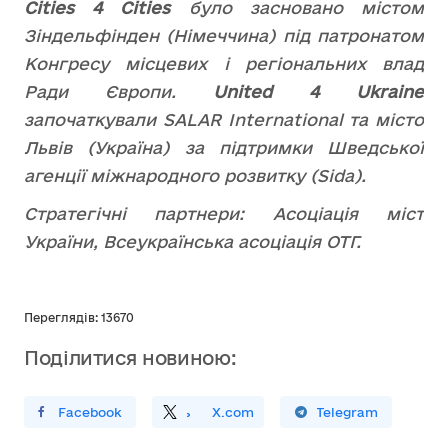
Сities 4 Cities
було засновано містом
Зіндельфінден (Німеччина) під патронатом
Конгресу місцевих і регіональних влад
Ради Європи.
United 4 Ukraine
започаткували SALAR International та місто
Львів (Україна) за підтримки Шведської
агенції міжнародного розвитку (Sida).
Стратегічні партнери: Асоціація міст
України, Всеукраїнська асоціація ОТГ.
Переглядів: 13670
Поділитися новиною:
ирити У Facebook
Поділитись
На
X.com
Поширити У Telegram