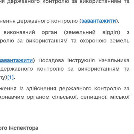
ня державного контролю за використанням та
снення державного контролю (
завантажити
).
иконавчий орган (земельний відділ) з
ролю за використанням та охороною земель
завантажити
)
Посадова інструкція начальника
з державного контролю за використанням та
лу)
[1]
.
аження із здійснення державного контролю за
онавчим органом сільської, селищної, міської
ого інспектора