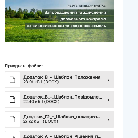
Приєднані файли:
Додаток_В_-_Шаблон_Положення
28.01 кБ | (DOCX)
Додаток_Б_-_Шаблон_Повідомлення_про_здійснення_державного_контролю
22.40 кБ | (DOCX)
Додаток_Г2_-_Шаблон_посадова_інструкція_державний_інспектор_з_державного_контрою
27.72 кБ | (DOCX)
Додаток_А_-_Шаблон_Рішення_про_здійснення_державного_контролю_за_використанням_та_охороною_земель