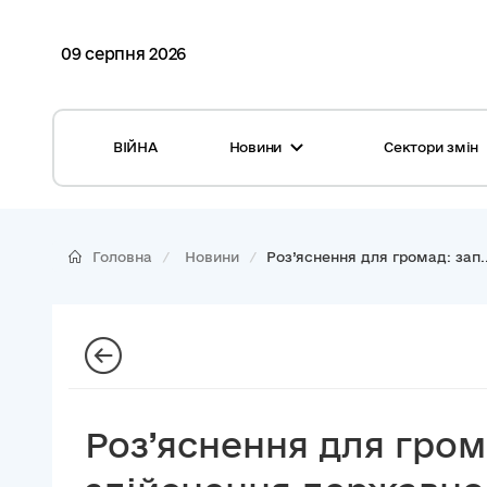
09 серпня 2026
ВІЙНА
Новини
Сектори змін
Усі новини
Місцеві бюджети
Міжнародна підтримка реформи
Громади: перелік та основні дані
Головна
Новини
Роз’яснення для громад: зап..
Глосарій
Медицина
Календар подій
ЦНАП
Репортажі з громад
Безпека
Фотогалерея
Управління відходами
Роз’яснення для гром
Хмара тегів