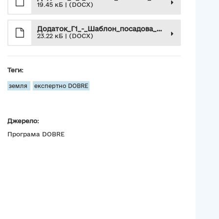
19.45 кБ | (DOCX)
Додаток_Г1_-_Шаблон_посадова_інструкція_державний_інспектор_з_державного_контрою
23.22 кБ | (DOCX)
Теги:
земля
експертно DOBRE
Джерело:
Програма DOBRE