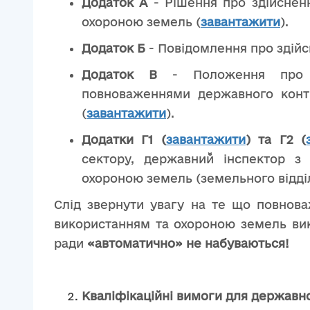
Додаток А
- Рішення про здійснен
охороною земель (
завантажити
).
Додаток Б
- Повідомлення про здій
Додаток В
- Положення про в
повноваженнями державного конт
(
завантажити
).
Додатки Г1 (
завантажити
) та Г2
(
сектору, державний̆ інспектор 
охороною земель (земельного відді
Слід звернути увагу на те що повнов
використанням та охороною земель вик
ради
«автоматично» не набуваються!
Кваліфікаційні вимоги для державн