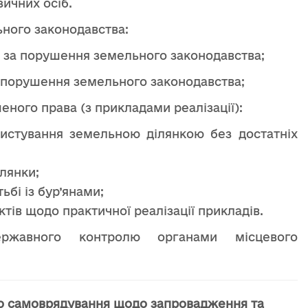
ичних осіб.
ьного законодавства:
ть за порушення земельного законодавства;
а порушення земельного законодавства;
еного права (з прикладами реалізації):
истування земельною ділянкою без достатніх
лянки;
ьбі із бур’янами;
тів щодо практичної реалізації прикладів.
ержавного контролю органами місцевого
го самоврядування щодо запровадження та