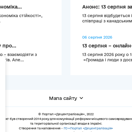
номіка...
Анонс: 13 серпня з
кономіка стійкості»,
13 серпня відбудеться 
.
співпраці з канадськи
06 серпня 2026
 про...
13 серпня – онлайн-
 – взаємодіяти з
13 серпня 2026 року о 
тів. Але...
«Громада і люди з досв
+
Мапа сайту
© Портал «Децентралізація», 2022
роект був створений 2014 року для комунікації реформи місцевого самоврядуван
та територіальної організації влади в Україні.
Створення та наповнення -
ГО «Портал «Децентралізація»