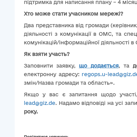
підтримка для написання плану – 4 місяц
Хто може стати учасником мережі?
Два представника від громади (керівник/
діяльності з комунікації в ОМС, та спе
комунікацій/інформаційної діяльності в
Як взяти участь?
Заповнити заявку,
що додається
, та
до
електронну адресу:
regops.u-lead@giz.d
змін/Назва громади та область».
Якщо у вас є запитання щодо участі
lead@giz.de
. Надамо відповіді на усі зап
р
оку.
Поділитися новиною: