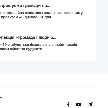
апрошуємо громади на...
інформаційна сесія для громад, зацікавлених у
м проєктом «Відновлення для...
лекція «Громада і люди з...
14.30 відбудеться безоплатна онлайн-лекція
ідом війни: як будувати...
ня