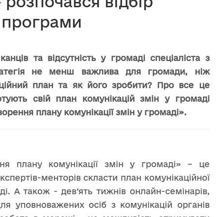
 розпочався відбір
ї програми
анців та відсутність у громаді спеціаліста з
ратегія не менш важлива для громади, ніж
аційний план та як його зробити? Про все це
отують свій план комунікацій змін у громаді
орення плану комунікації змін у громаді».
я плану комунікації змін у громаді» – це
кспертів-менторів скласти план комунікаційної
і. А також - дев’ять тижнів онлайн-семінарів,
для уповноважених осіб з комунікацій органів