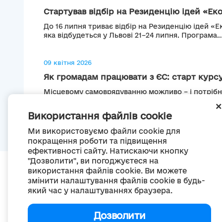
Стартував відбір на Резиденцію ідей «Еко
До 16 липня триває відбір на Резиденцію ідей «Е
яка відбудеться у Львові 21–24 липня. Програма..
09 квітня 2026
Як громадам працювати з ЄС: старт курсу
Місцевому самоврядуванню можливо – і потрібно
європейськими інституціями та досягати результа
Використання файлів cookie
Ми використовуємо файли cookie для
покращення роботи та підвищення
ефективності сайту. Натискаючи кнопку
"Дозволити", ви погоджуєтеся на
використання файлів cookie. Ви можете
змінити налаштування файлів cookie в будь-
який час у налаштуваннях браузера.
П
Дозволити