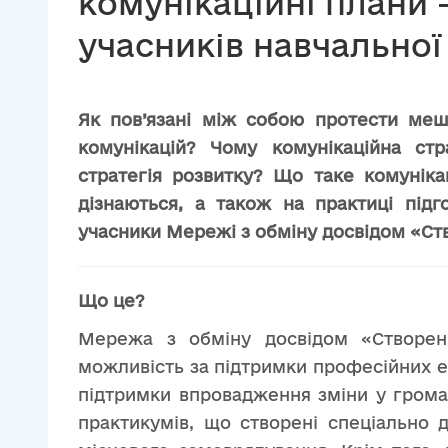
комунікаційні плани -
учасників навчально
Як пов’язані між собою протести мешк
комунікацій? Чому комунікаційна ст
стратегія розвитку? Що таке комунік
дізнаються, а також на практиці підг
учасники Мережі з обміну досвідом «Ств
Що це?
Мережа з обміну досвідом «Створенн
можливість за підтримки професійних е
підтримки впровадження зміни у громад
практикумів, що створені спеціально 