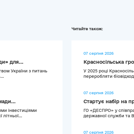
Читайте також:
07 серпня 2026
и» для...
Красносільська гро
твом України з питань
У 2025 році Красносіл
..
переробляти біовідход
07 серпня 2026
ади...
Стартує набір на п
ими інвестиціями
ГО «ДЕСПРО» у співпра
літньої...
державної служби та 
07 серпня 2026