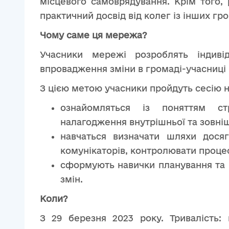
місцевого самоврядування. Крім того,
практичний досвід від колег із інших гр
Чому саме ця мережа?
Учасники мережі розроблять індивід
впровадження зміни в громаді-учасниці 
З цією метою учасники пройдуть сесію н
ознайомляться із поняттям ст
налагодження внутрішньої та зовніш
навчаться визначати шляхи досяг
комунікаторів, контролювати процес
сформують навички планування та р
змін.
Коли?
З 29 березня 2023 року. Тривалість: