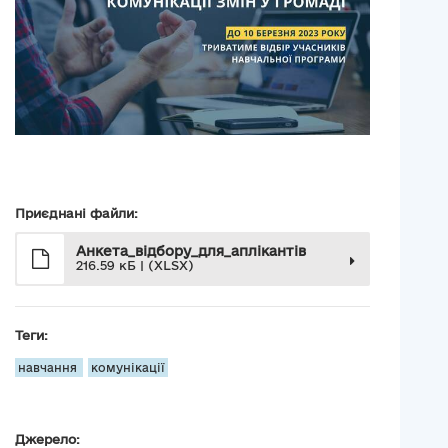
Приєднані файли:
Анкета_відбору_для_аплікантів
216.59 кБ | (XLSX)
Теги:
навчання
комунікації
Джерело: