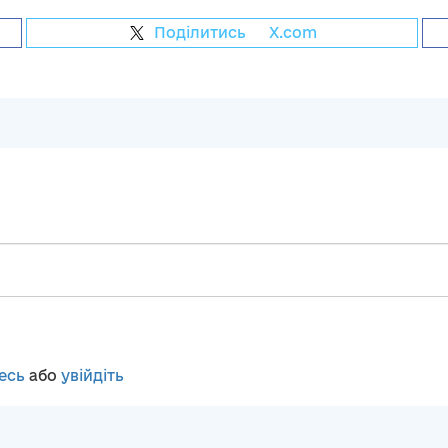
Поділитись
на
X.com
есь
або
увійдіть