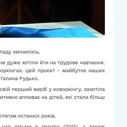
кладу змінилось.
не дуже хотіли йти на трудове навчання.
воркінгах. Цей проєкт – майбутнє наших
а Галина Рудько.
свій перший виріб у коворкінгу, захотіла
итивно впливає на дітей, які стали більш
ягом останніх років.
над дітьми в Україні (2017), а також