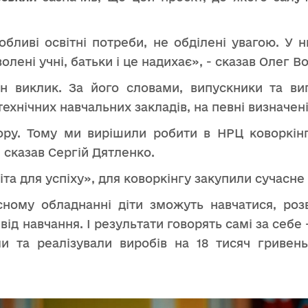
обливі освітні потреби, не обділені увагою. У 
олені учні, батьки і це надихає», - сказав Олег В
н виклик. За його словами, випускники та вип
хнічних навчальних закладів, на певні визначені
ору. Тому ми вирішили робити в НРЦ коворкінг
 сказав Сергій Дятленко.
віта для успіху», для коворкінгу закупили сучасн
сному обладнанні діти зможуть навчатися, розв
д навчання. І результати говорять самі за себе 
и та реалізували виробів на 18 тисяч гривень