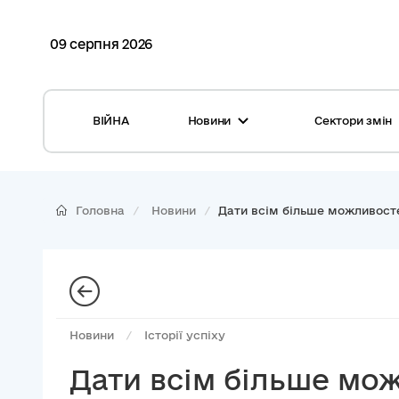
09 серпня 2026
ВІЙНА
Новини
Сектори змін
Усі новини
Місцеві бюджети
Міжнародна підтримка реформи
Громади: перелік та основні дані
Головна
Новини
Дати всім більше можливосте
Глосарій
Медицина
Календар подій
ЦНАП
Репортажі з громад
Безпека
Новини
/
Історії успіху
Фотогалерея
Управління відходами
Дати всім більше мож
Хмара тегів