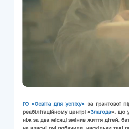
ГО «Освіта для успіху»
за гран
тової п
реабілітаційному центрі «
Злагода
», що 
ніж за два місяці змінив життя дітей, б
на власні очі побачили, наскільки такі 