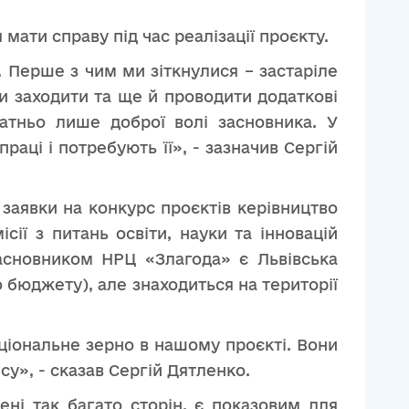
мати справу під час реалізації проєкту.
. Перше з чим ми зіткнулися – застаріле
ди заходити та ще й проводити додаткові
атньо лише доброї волі засновника. У
впраці і потребують
її
», - зазначив Сергій
заявки на конкурс проєктів керівництво
ії з питань освіти, науки та інновацій
засновником НРЦ «Злагода» є Львівська
 бюджету), але знаходиться на території
аціональне зерно в нашому проєкті. Вони
су», - сказав Сергій Дятленко.
ені так багато сторін, є показовим для