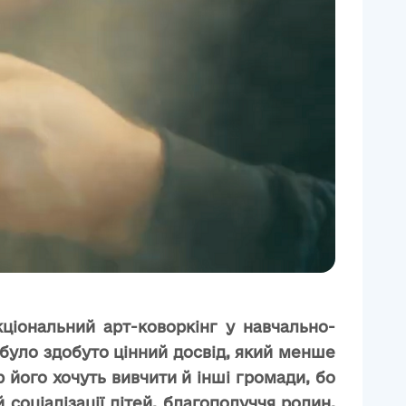
ціональний арт-коворкінг
у навчально-
и було здобуто цінний досвід, який менше
р його хочуть вивчити й інші громади, бо
 соціалізації дітей, благополуччя родин,