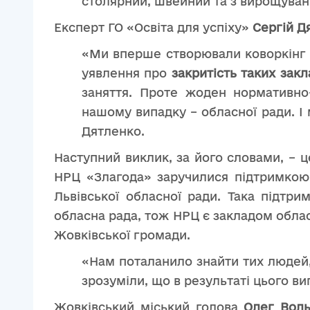
столярний, швейний та з вирощуван
Експерт ГО «Освіта для успіху»
Сергій Д
«Ми вперше створювали коворкінг не
уявлення про
закритість таких закл
заняття. Проте жоден нормативно
нашому випадку – обласної ради. І 
Дятленко.
Наступний виклик, за його словами, – 
НРЦ «Злагода» заручилися підтримкою Ж
Львівської обласної ради. Така підтр
обласна рада, тож НРЦ є закладом облас
Жовківської громади.
«Нам поталанило знайти тих людей, 
зрозуміли, що в результаті цього ви
Жовківський міський голова
Олег Вол