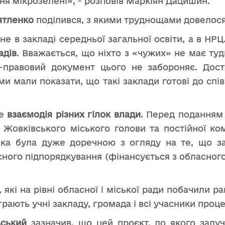
ня мікрозелені», - розповів Маркіян Дацишин.
ятленко
поділився, з якими труднощами довелося 
 в закладі середньої загальної освіти, а в НРЦ
адів
. Вважається, що ніхто з «чужих» не має ту
-правовий документ цього не забороняє. Дост
ми мали показати, що такі заклади готові до спі
це
взаємодія різних гілок влади
. Перед поданням 
овківського міського голови та постійної коміс
имка була дуже доречною з огляду на те, що 
ного підпорядкування (фінансується з обласного
які на рівні обласної і міської ради побачили р
грають учні закладу, громада і всі учасники проце
ьський
зазначив, що цей проєкт, до якого залуч