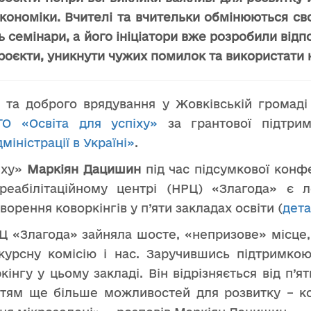
 економіки. Вчителі та вчительки обмінюються св
ть семінари, а його ініціатори вже розробили відп
роєкти, уникнути чужих помилок та використати 
 та доброго врядування у Жовківській громаді 
ГО «Освіта для успіху»
за грантової підтр
іністрації в Україні»
.
піху»
Маркіян Дацишин
під час підсумкової конф
реабілітаційному центрі (НРЦ) «Злагода» є 
творення коворкінгів у п’яти закладах освіти (
дета
 «Злагода» зайняла шосте, «непризове» місце, а
курсну комісію і нас. Заручившись підтримкою
інгу у цьому закладі. Він відрізняється від п’ят
тям ще більше можливостей для розвитку – ков