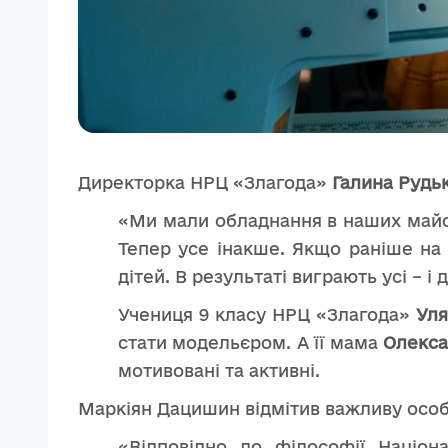
Директорка НРЦ «Злагода»
Галина Рудь
«Ми мали обладнання в наших майсте
Тепер усе інакше. Якщо раніше
на 
дітей. В результаті виграють усі – і 
Учениця 9 класу НРЦ «Злагода»
Уля
стати модельєром. А її мама
Олекса
мотивовані та активні.
Маркіян Дацишин відмітив важливу особ
«Відповідно до філософії Націон