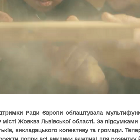
ідтримки Ради Європи облаштувала мультифунк
у місті Жовква Львівської області. За підсумкам
атьків, викладацького колективу та громади. Тепе
проєкти попри всі виклики важливі для розвитку й