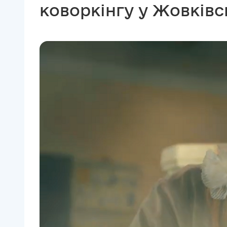
коворкінгу у Жовківс