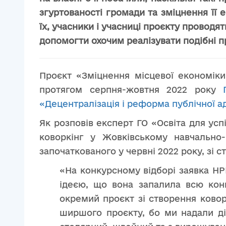
згуртованості громади та зміцнення її
їх, учасники і учасниці проєкту проводя
допомогти охочим реалізувати подібні п
Проєкт «Зміцнення місцевої економіки
протягом серпня-жовтня 2022 року
«Децентралізація і реформа публічної адм
Як розповів експерт ГО «Освіта для ус
коворкінг у Жовківському навчально-
започаткованого у червні 2022 року, зі с
«На конкурсному відборі
заявка
НРЦ
ідеєю, що вона запалила всю кон
окремий проєкт зі створення коворк
ширшого проєкту, бо ми надали ді