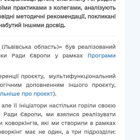
оїми практиками з колегами, аналізують
овідні методичні рекомендації, покликані
набутий іншими досвід.
(Львівська область)» був реалізований
имки Ради Європи у рамках
Програми
еренції проєкту, мультифункціональний
логічним доповненням іншого проєкту,
льніше про проєкт
).
ле її ініціатори настільки горіли своєю
 Ради Європи, ми взялися реалізувати
и коворкінгів, які ми створили в рамках
оркінг має не один, а три підрозділи: