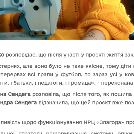
ко
розповідає, що після участі у проєкті життя за
рнях, але воно було не таке якісне, тому діти 
перервах
всі грали у футбол, то зараз усі у ко
діти, і батьки, і педагоги, і громада», - переконан
на Сендега
розповіла, що після того, як пошила 
ндра Сендега
відзначила, що цей проєкт вже поз
ливість щодо функціонування НРЦ «Злагода» прот
альної стратегії реформування системи опіки 