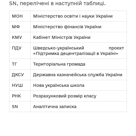
SN, перелічені в наступній таблиці.
МОН
Міністерство освіти і науки України
МФ
Міністерство фінансів України
КМУ
Кабінет Міністрів України
ПДУ
Шведсько-український проєкт
«Підтримка децентралізації в Україні»
ТГ
Територіальна громада
ДКСУ
Державна казначейська служба України
НУШ
Нова українська школа
РНК
Розрахунковий розмір класу
SN
Аналітична записка