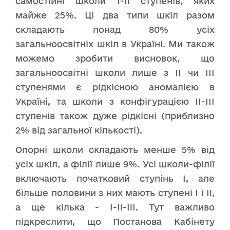
самостійні школи I-II ступенів, яких
майже 25%. Ці два типи шкіл разом
складають понад 80% усіх
загальноосвітніх шкіл в Україні. Ми також
можемо зробити висновок, що
загальноосвітні школи лише з ІІ чи ІІІ
ступенями є рідкісною аномалією в
Україні, та школи з конфігурацією ІІ-ІІІ
ступенів також дуже рідкісні (приблизно
2% від загальної кількості).
Опорні школи складають менше 5% від
усіх шкіл, а філії лише 9%. Усі школи-філії
включають початковий ступінь I, але
більше половини з них мають ступені I і II,
а ще кілька - I-II-III. Тут важливо
підкреслити, що Постанова Кабінету