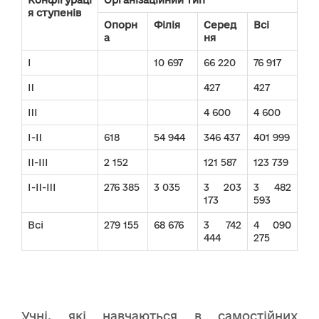
я ступенів
Опорн
Філія
Серед
Всі
а
ня
I
10 697
66 220
76 917
II
427
427
III
4 600
4 600
I-II
618
54 944
346 437
401 999
II-III
2 152
121 587
123 739
I-II-III
276 385
3 035
3 203
3 482
173
593
Всі
279 155
68 676
3 742
4 090
444
275
Учні, які навчаються в самостійних