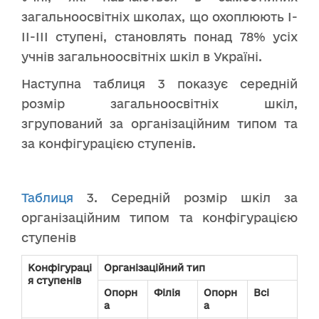
загальноосвітніх школах, що охоплюють І-
ІІ-ІІІ ступені, становлять понад 78% усіх
учнів загальноосвітніх шкіл в Україні.
Наступна таблиця 3 показує середній
розмір загальноосвітніх шкіл,
згрупований за організаційним типом та
за конфігурацією ступенів.
Таблиця
3. Середній розмір шкіл за
організаційним типом та конфігурацією
ступенів
Конфігураці
Організаційний тип
я ступенів
Опорн
Філія
Опорн
Всі
а
а