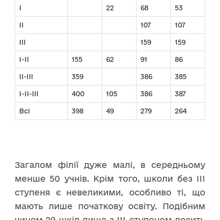
I
22
68
53
II
107
107
III
159
159
I-II
155
62
91
86
II-III
359
386
385
I-II-III
400
105
386
387
Всі
398
49
279
264
Загалом філії дуже малі, в середньому
менше 50 учнів. Крім того, школи без ІІІ
ступеня є невеликими, особливо ті, що
мають лише початкову освіту. Подібним
чином 29 шкіл лише з ІІІ ступенем досить