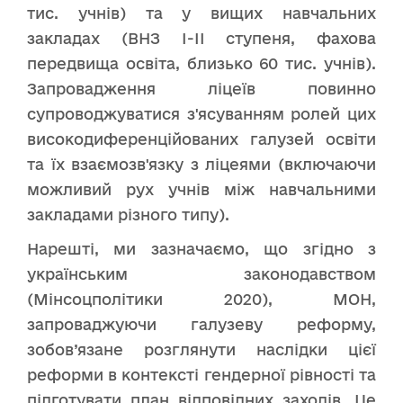
тис. учнів) та у вищих навчальних
закладах (ВНЗ І-ІІ ступеня, фахова
передвища освіта, близько 60 тис. учнів).
Запровадження ліцеїв повинно
супроводжуватися з'ясуванням ролей цих
високодиференційованих галузей освіти
та їх взаємозв'язку з ліцеями (включаючи
можливий рух учнів між навчальними
закладами різного типу).
Нарешті, ми зазначаємо, що згідно з
українським законодавством
(Мінсоцполітики 2020), МОН,
запроваджуючи галузеву реформу,
зобов’язане розглянути наслідки цієї
реформи в контексті гендерної рівності та
підготувати план відповідних заходів. Це