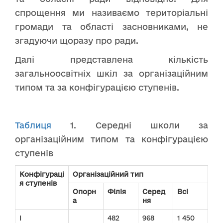
спрощення ми називаємо територіальні
громади та області засновниками, не
згадуючи щоразу про ради.
Далі представлена ​​кількість
загальноосвітніх шкіл за організаційним
типом та за конфігурацією ступенів.
Таблиця
1. Середні школи за
організаційним типом та конфігурацією
ступенів
Конфігураці
Організаційний тип
я ступенів
Опорн
Філія
Серед
Всі
а
ня
I
482
968
1 450