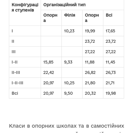
Конфігураці
Організаційний тип
я ступенів
Опорн
Філія
Опорн
Всі
а
а
I
10,23
19,99
17,65
II
23,72
23,72
III
27,22
27,22
I-II
15,85
9,33
11,88
11,45
II-III
22,42
26,82
26,73
I-II-III
20,97
10,25
21,80
21,71
Всі
20,97
9,50
20,32
19,98
Класи в опорних школах та в самостійних