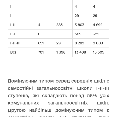
II
4
4
III
29
29
I-II
4
885
3 803
4 692
II-III
6
315
321
I-II-III
691
29
8 289
9 009
Всі
701
1 396
13 408
15 505
Домінуючим типом серед середніх шкіл є
самостійні загальноосвітні школи I-II-III
ступенів, які складають понад 56% усіх
комунальних загальноосвітніх шкіл.
Другою найбільш домінуючим типом є