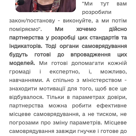
"Ми тут вам
розробили
закон/постанову - виконуйте, а ми потім
поміряємо".
Ми хочемо дійсно
партнерства у розробці цих стандартів та
індикаторів
. Тоді органи самоврядування
будуть готові до впровадження цих
моделей.
Ми готові допомагати кожній
громаді і експертно, і, можливо,
навчаннями. А спільно з міністерством -
знаходити мотивації для того, щоб все це
відбувалося. Тільки в параметрах довіри,
партнерства можна робити ефективне
місцеве самоврядування, а не тиском, не
погрозами про зміну параметрів. Місцеве
самоврядування завжди гнучке і готове до