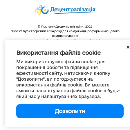
© Портал «Децентралізація», 2022
Проект був створений 2014 року для комунікації реформи місцевого
самоврядування
та територіальної організації влади в Україні.
Створення та наповнення -
ГО «Портал «Децентралізація»
Весь контент доступний за ліцензією
Використання файлів cookie
Creative Commons Attribution 4.0 International license,
якщо не зазначено інше
Ми використовуємо файли cookie для
покращення роботи та підвищення
ефективності сайту. Натискаючи кнопку
"Дозволити", ви погоджуєтеся на
використання файлів cookie. Ви можете
змінити налаштування файлів cookie в будь-
який час у налаштуваннях браузера.
Дозволити