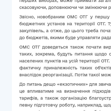
перших виборах, може приймати загальн
скасовуючи, доповнюючи чи змінюючи рі
Звісно, новобраним ОМС ОТГ у першу ч
бюджетних установ на території ОТГ. Т
закупівель, а отже, до цього треба по
до бюджетів, якими буде управляти рад
ОМС ОТГ доведеться також почати вирі
таких, зокрема, будуть питання щодо о
населених пунктів на усій території ОТ
фактичну приналежність таких об’єкті
внаслідок реорганізації. Потім такої мо
До питань дещо «екзотичних» для звичай
це впливатиме на визначення підході
тарифів, а також організацію благоуст
певну підготовчу роботу, наприклад, що