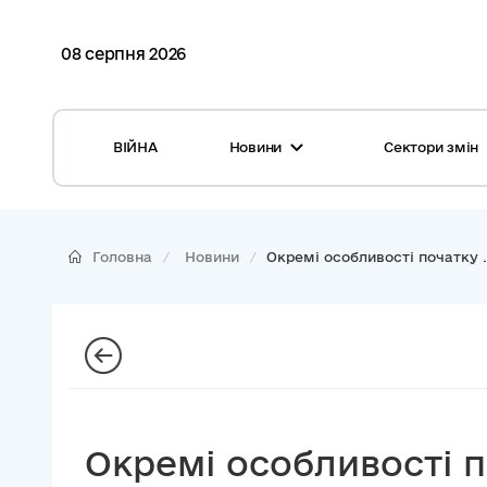
08 серпня 2026
ВІЙНА
Новини
Сектори змін
Усі новини
Місцеві бюджети
Міжнародна підтримка реформи
Громади: перелік та основні дані
Головна
Новини
Окремі особливості початку .
Глосарій
Медицина
Календар подій
ЦНАП
Репортажі з громад
Безпека
Фотогалерея
Управління відходами
Окремі особливості п
Хмара тегів