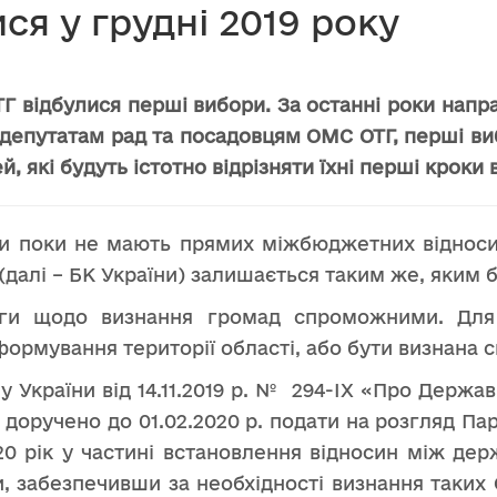
ся у грудні 2019 року
ОТГ відбулися перші вибори. За останні роки напр
 депутатам рад та посадовцям ОМС ОТГ, перші вибо
, які будуть істотно відрізняти їхні перші кроки 
ди поки не мають прямих міжбюджетних відноси
далі – БК України) залишається таким же, яким б
ги щодо визнання громад спроможними. Для ц
ормування території області, або бути визнана
України від 14.11.2019 р. №
294-IX «Про Державн
и доручено до 01.02.2020 р. подати на розгляд П
0 рік у частині встановлення відносин між д
ри, забезпечивши за необхідності визнання таки