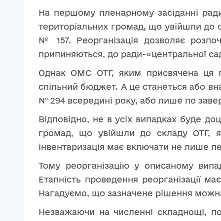
На першому пленарному засіданні ради
територіальних громад, що увійшли до с
№ 157. Реорганізація дозволяє розпо
припиняються, до ради-«центральної са
Однак ОМС ОТГ, яким присвячена ця п
спільний бюджет. А це станеться або в
№ 294 всередині року, або лише по зав
Відповідно, не в усіх випадках буде до
громад, що увійшли до складу ОТГ, 
інвентаризація має включати не лише пе
Тому реорганізацію у описаному випа
Етапність проведення реорганізації ма
Нагадуємо, що зазначене рішення можна
Незважаючи на численні складнощі, по