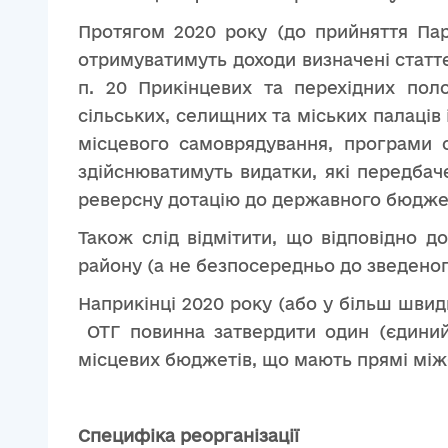
Протягом 2020 року (до прийняття Па
отримуватимуть доходи визначені статте
п. 20 Прикінцевих та перехідних пол
сільських, селищних та міських палаців і
місцевого самоврядування, програми со
здійснюватимуть видатки, які передбач
реверсну дотацію до державного бюджет
Також слід відмітити, що відповідно д
району (а не безпосередньо до зведеного 
Наприкінці 2020 року (або у більш швид
ОТГ повинна затвердити один (єдиний
місцевих бюджетів, що мають прямі між
Специфіка реорганізації