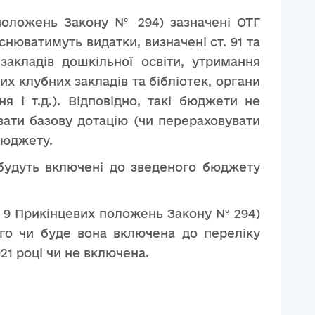
положень Закону № 294) зазначені ОТГ
нюватимуть видатки, визначені ст. 91 та
акладів дошкільної освіти, утримання
ших клубних закладів та бібліотек, органи
я і т.д.). Відповідно, такі бюджети не
вати базову дотацію (чи перераховувати
бюджету.
Г будуть включені до зведеного бюджету
п. 9 Прикінцевих положень Закону № 294)
го чи буде вона включена до переліку
1 році чи не включена.