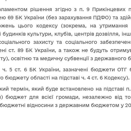
рламентом рішення згідно з п. 9 Прикінцевих 
ю 69 БК України (без зарахування ПДФО) та здійс
ожень цього кодексу (зокрема, на утримання з
 будинків культури, клубів, центрів дозвілля, ін
ціального захисту та соціального забезпеченн
ені ст. 89 БК України, а також не будуть отриму
у), освітню та медичну субвенції з державного 
о ч. 5 ст. 6 БК України, зазначені бюджети ОТ
бюджету області на підставі ч. 4 ст. 6 Кодексу).
кий термін, який буде встановлено на підставі 
) бюджет для всієї громади, незалежно від то
бюджетні відносини з державним бюджетом у 202