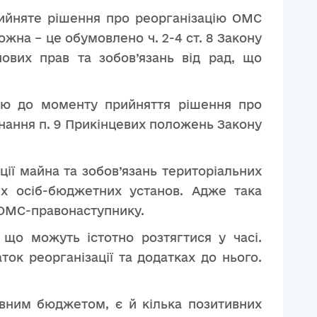
рийняте рішення про реорганізацію ОМС
жна – це обумовлено ч. 2-4 ст. 8 Закону
ових прав та зобов’язань від рад, що
цію до моменту прийняття рішення про
нання п. 9 Прикінцевих положень Закону
ції майна та зобов’язань територіальних
х осіб-бюджетних установ. Адже така
 ОМС-правонаступнику.
що можуть істотно розтягтися у часі.
ок реорганізації та додатках до нього.
авним бюджетом, є й кілька позитивних