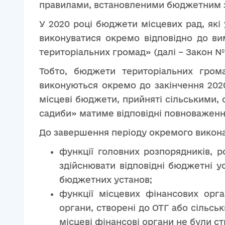
правилами, встановленими бюджетним з
У 2020 році бюджети місцевих рад, які
виконуватися окремо відповідно до вим
територіальних громад» (далі – Закон № 
Тобто, бюджети територіальних гром
виконуються окремо до закінчення 2020
місцеві бюджети, прийняті сільськими,
садиби» матиме відповідні повноваженн
До завершення періоду окремого викона
функції головних розпорядників, 
здійснювати відповідні бюджетні ус
бюджетних установ;
функції місцевих фінансових орга
органи, створені до ОТГ або сільсь
місцеві фінансові органи не були ст