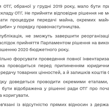
 ОТГ, обраної у грудні 2019 року, мало бути п
кладу ОТГ. Не прийняти відповідне рішення не мо
чати процедури передачі майна, окремих майн
диби» у порядку правонаступництва.
ублікація, не зможуть завершити реорганіза
наслідок прийняття Парламентом рішення на вико
ершенню 2020 бюджетного року.
цільно форсувати проведення повної інвентариза
яка проводиться перед припиненням юридични
редачу товарних цінностей, а й залишків коштів
дку доведеться проводити окремими етапами, 
є бути відображена у рішенні ради ОТГ про почат
 коригувати.
в’язані із відсутністю прямих відносин з держ