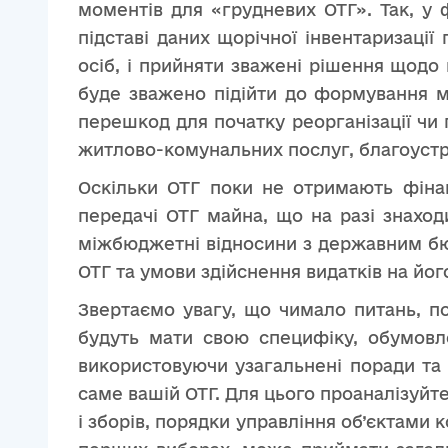
моментів для «грудневих ОТГ». Так, у 
підставі даних щорічної інвентаризаці
осіб, і прийняти зважені рішення щодо
буде зважено підійти до формування м
перешкод для початку реорганізації чи
житлово-комунальних послуг, благоустро
Оскільки ОТГ поки не отримають фінан
передачі ОТГ майна, що на разі знаход
міжбюджетні відносини з державним бю
ОТГ та умови здійснення видатків на йо
Звертаємо увагу, що чимало питань, по
будуть мати свою специфіку, обумовл
використовуючи узагальнені поради та 
саме вашій ОТГ. Для цього проаналізуйт
і зборів, порядки управління об’єктами 