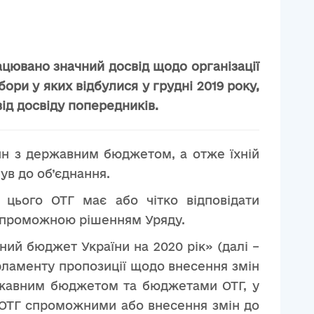
ацювано значний досвід щодо організації
ри у яких відбулися у грудні 2019 року,
від досвіду попередників.
н з державним бюджетом, а отже їхній
ув до об’єднання.
ього ОТГ має або чітко відповідати
 спроможною рішенням Уряду.
ий бюджет України на 2020 рік» (далі –
арламенту пропозиції щодо внесення змін
ержавним бюджетом та бюджетами ОТГ, у
х ОТГ спроможними або внесення змін до