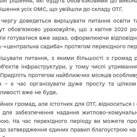
і рішення, які будуть обов’язковими до виконанн
шення усіх ОМС, що увійшли до складу ОТГ.
ергу доведеться вирішувати питання освіти т
ут обов’язково ураховуйте, що з квітня 2020 ро
чати готуватися вже зараз, оформлюючи відповід
а-«центральна садиба» протягом перехідного пер
шувати питання, з якими більшості з громад 
б’єктів інфраструктури, у тому числі утриманн
Г. Приділіть протягом найближчих місяців особл
в – є час організувати дуже просту та цілко
жливості вже не буде.
них громад, але істотних для ОТГ, відноситься і
в для забезпечення надання житлово-комуналь
рою. На час перехідного періоду ви можете пр
до затвердження єдиних правил благоустрою на т