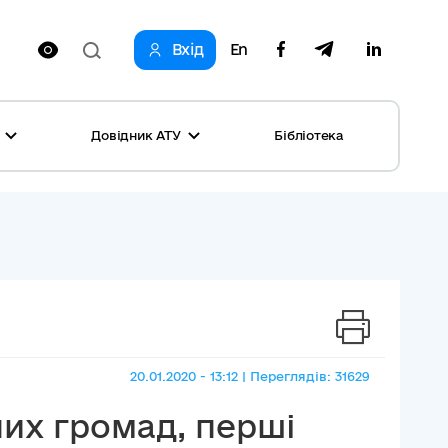
Вхід
En
Довідник АТУ
Бібліотека
оринг реформи
родне партнерство громад
і: перелік та основні дані
и
ста
ог успішних практик
ь
, конкурси
на рівність
20.01.2020 - 13:12 | Переглядів: 31629
овини місяця
них громад, перші