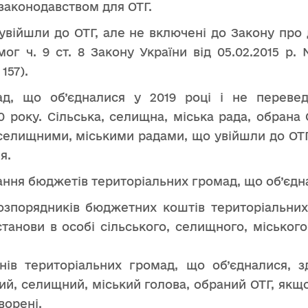
аконодавством для ОТГ.
 увійшли до ОТГ, але не включені до Закону про
ог ч. 9 ст. 8 Закону України від 05.02.2015 р. 
157).
ад, що об’єдналися у 2019 році і не перевед
 року. Сільська, селищна, міська рада, обрана
 селищними, міськими радами, що увійшли до ОТГ
я.
ння бюджетів територіальних громад, що об’єдн
розпорядників бюджетних коштів територіальни
танови в особі сільського, селищного, міського
нів територіальних громад, що об’єдналися, зд
кий, селищний, міський голова, обраний ОТГ, якщ
ворені.