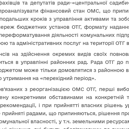
фахівців та депутатів ради-«центральної садиби
ї проаналізувати фінансовий стан ОМС, що при
 подальших кроків з управління активами та зобо
ереж бюджетних установ ОТГ, формату надання
 переформатування діяльності комунальних підпр
ю та адміністративних послуг на території ОТГ в
сів на здійснення окремих видів своїх повно
иться в управлінні районних рад. Рада ОТГ до 
джетом може тільки домовлятися з районною в
го утримання на «перехідний період».
в’язаних з реорганізацією ОМС ОТГ, перші вибор
ену конкретними обставинами на конкретній т
рекомендації, і при прийнятті власних рішень у
е прийняті радами, що припиняються, рішення пр
комунальної власності, у т.ч. земельними ресурса