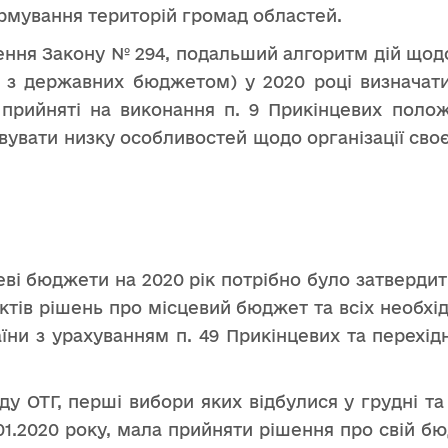
рмування територій громад областей.
ння Закону № 294, подальший алгоритм дій щодо 
з державних бюджетом) у 2020 році визначати
ь прийняті на виконання п. 9 Прикінцевих поло
увати низку особливостей щодо організації своєї
сцеві бюджети на 2020 рік потрібно було затверди
оектів рішень про місцевий бюджет та всіх необхі
країни з урахуванням п. 49 Прикінцевих та перех
аду ОТГ, перші вибори яких відбулися у грудні т
1.2020 року, мала прийняти рішення про свій бю