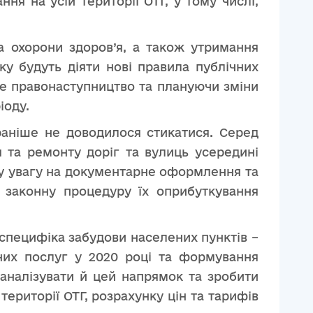
я на усій території ОТГ, у тому числі,
а охорони здоров’я, а також утримання
ку будуть діяти нові правила публічних
не правонаступництво та плануючи зміни
іоду.
раніше не доводилося стикатися. Серед
я та ремонту доріг та вулиць усередині
иву увагу на документарне оформлення та
м законну процедуру їх оприбуткування
 специфіка забудови населених пунктів –
них послуг у 2020 році та формування
оаналізувати й цей напрямок та зробити
ериторії ОТГ, розрахунку цін та тарифів