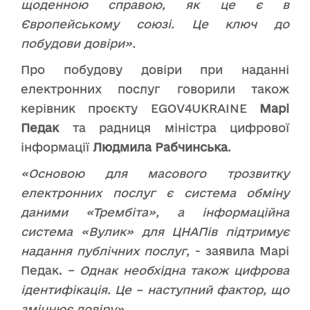
щоденною справою, як це є в
Європейському союзі. Це ключ до
побудови довіри».
Про побудову довіри при наданні
електронних послуг говорили також
керівник проєкту EGOV4UKRAINE
Марі
Педак
та радниця міністра цифрової
інформації
Людмила Рабчинська
.
«Основою для масового трозвитку
електронних послуг є система обміну
даними «Трембіта», а інформаційна
система «Вулик» для ЦНАПів підтримує
надання публічних послуг,
- заявила Марі
Педак. –
Однак необхідна також цифрова
ідентифікація. Це – наступний фактор, що
зміцнює довіру».