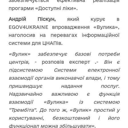
забезпечується ефективна реалізація
прогарми «Доступні ліки».
Андрій Піскун,
який курує в
EGOV4UKRAINE впровадження «Вулика»,
наголосив на перевагах інформаційної
системи для ЦНАПів.
«Вулик» забезпечує базові потреби
центрів
, - розповів експерт .-
Він є
підсистемою Системи електронної
взаємодії органів виконавчої влади, і тому
пришвидшує надання послуг.
Надзвичайно важливою є функція
взаємодії «Вулика» із системою
“Трембіта”. До того ж, «Вулик» простий у
користуванні, безкоштовний і його
функціонал можна збільшувати».