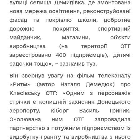
вулиці селища Демидівка, де змонтована
нова мережа освітлення, реконструйовані
фасад та покрівлю школи, добротне
дорожнє покриття, спортивний
майданчик, магазини, об’єкти
виробництва (на території ОТГ
зареєстровано 400 підприємців), дитячі
садочки тощо», – зазначив Туз.
Він звернув увагу на фільм телеканалу
«Ритм» (автор Наталя Демедюк) про
Клесівську ОТГ: «Одним з персонажів
стрічки є колишній захисник Донецького
аеропорту, кіборг Василь Гриник.
Очолювана ним ОТГ запровадила
партнерство з потужним підприємством із
видобутку граніту та виробництва з нього