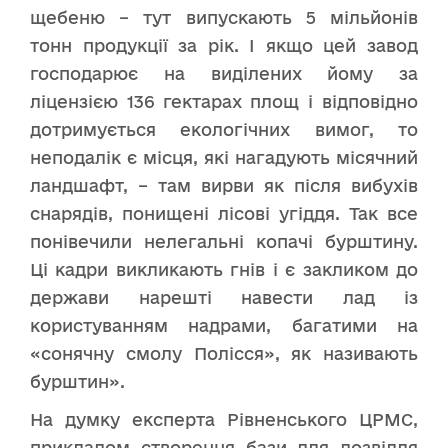
щебеню – тут випускають 5 мільйонів
тонн продукції за рік. І якщо цей завод
господарює на виділених йому за
ліцензією 136 гектарах площ і відповідно
дотримується екологічних вимог, то
неподалік є місця, які нагадують місячний
ландшафт, – там вирви як після вибухів
снарядів, понищені лісові угіддя. Так все
понівечили нелегальні копачі бурштину.
Ці кадри викликають гнів і є закликом до
держави нарешті навести лад із
користуванням надрами, багатими на
«сонячну смолу Полісся», як називають
бурштин».
На думку експерта Рівненського ЦРМС,
прикладом створення бази для дозвілля