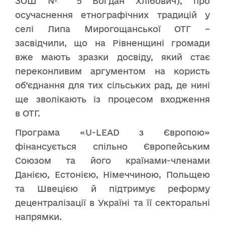
ЗОШ № 5 Богдан Хлібович), про
осучаснення етнографічних традицій у
селі Липа Мирогощанської ОТГ –
засвідчили, що на Рівненщині громади
вже мають зразки досвіду, який стає
переконливим аргументом на користь
об’єднання для тих сільських рад, де нині
ще зволікають із процесом входження
в ОТГ.
Програма «U-LEAD з Європою»
фінансується спільно Європейським
Союзом та його країнами-членами
Данією, Естонією, Німеччиною, Польщею
та Швецією й підтримує реформу
децентралізації в Україні та її секторальні
напрямки.