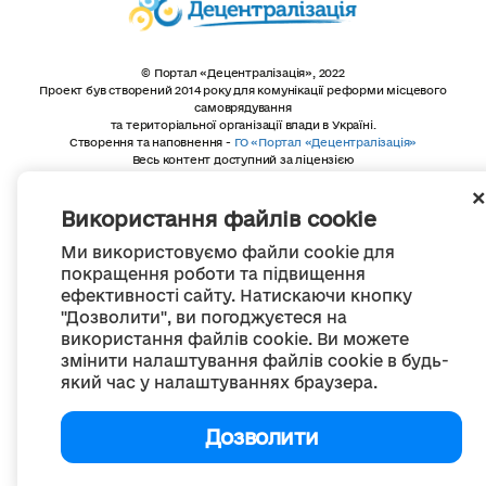
© Портал «Децентралізація», 2022
Проект був створений 2014 року для комунікації реформи місцевого
самоврядування
та територіальної організації влади в Україні.
Створення та наповнення -
ГО «Портал «Децентралізація»
Весь контент доступний за ліцензією
Creative Commons Attribution 4.0 International license,
якщо не зазначено інше
Використання файлів cookie
Ми використовуємо файли cookie для
покращення роботи та підвищення
ефективності сайту. Натискаючи кнопку
"Дозволити", ви погоджуєтеся на
використання файлів cookie. Ви можете
змінити налаштування файлів cookie в будь-
який час у налаштуваннях браузера.
Дозволити