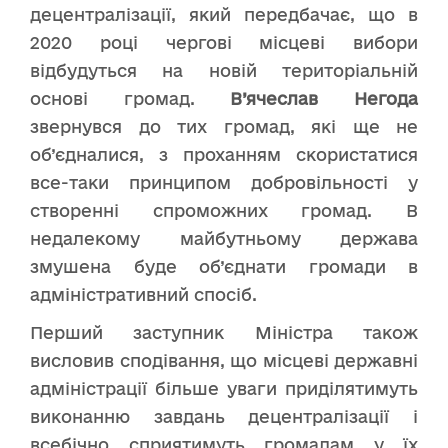
децентралізації, який передбачає, що в
2020 році чергові місцеві вибори
відбудуться на новій територіальній
основі громад.
В’ячеслав Негода
звернувся до тих громад, які ще не
об’єдналися, з проханням скористатися
все-таки принципом добровільності у
створенні спроможних громад. В
недалекому майбутньому держава
змушена буде об’єднати громади в
адміністративний спосіб.
Перший заступник Міністра також
висловив сподівання, що місцеві державні
адміністрації більше уваги приділятимуть
виконанню завдань децентралізації і
всебічно сприятимуть громадам у їх