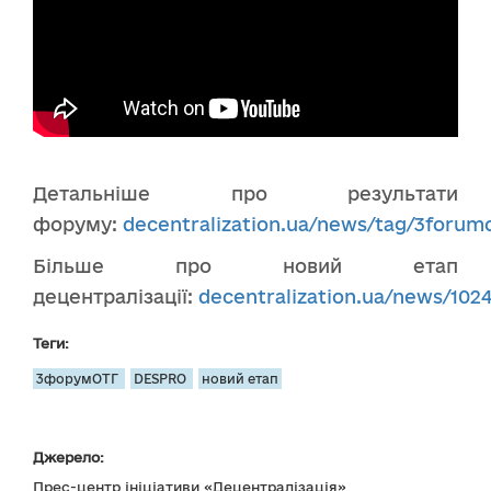
Детальніше про результати
форуму:
decentralization.ua/news/tag/3foru
Більше про новий етап
децентралізації:
decentralization.ua/news/102
Теги:
3форумОТГ
DESPRO
новий етап
Джерело:
Прес-центр ініціативи «Децентралізація»