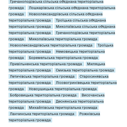
Гречаноподівська сільська об’єднана територіальна
громада
Лошкарівська сільська об’єднана територіальна
громада
Новоолександрівська сільська об’єднана
територіальна громада
Троїцька сільська об’єднана
територіальна громада
Миколаївська сільська об’єднана
територіальна громада
Гречаноподівська територіальна
громада
Миколаївська територіальна громада
Новоолександрівська територіальна громада
Троїцька
територіальна громада
Немовицька територіальна
громада
Боремельська територіальна громада
Привільненська територіальна громада
Миляцька
територіальна громада
Смизька територіальна громада
Летичівська територіальна громада
Старосинявська
територіальна громада
Лісовогринівецька територіальна
громада
Новоушицька територіальна громада
Бобровицька територіальна громада
Височанська
територіальна громада
Деснянська територіальна
громада
Михайлівська територіальна громада
Ланчинська територіальна громада
Рожнівська
територіальна громада