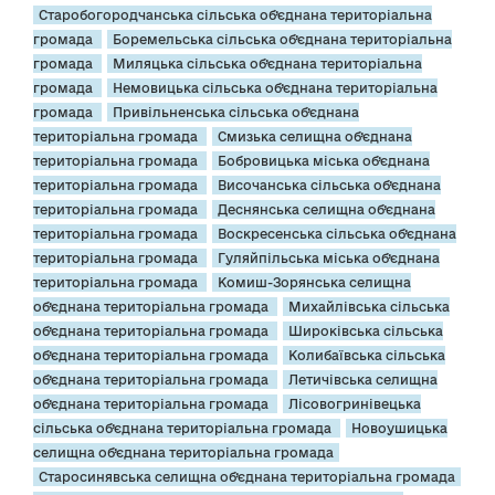
Старобогородчанська сільська об’єднана територіальна
громада
Боремельська сільська об’єднана територіальна
громада
Миляцька сільська об’єднана територіальна
громада
Немовицька сільська об’єднана територіальна
громада
Привільненська сільська об’єднана
територіальна громада
Смизька селищна об’єднана
територіальна громада
Бобровицька міська об’єднана
територіальна громада
Височанська сільська об’єднана
територіальна громада
Деснянська селищна об’єднана
територіальна громада
Воскресенська сільська об’єднана
територіальна громада
Гуляйпільська міська об’єднана
територіальна громада
Комиш-Зорянська селищна
об’єднана територіальна громада
Михайлівська сільська
об’єднана територіальна громада
Широківська сільська
об’єднана територіальна громада
Колибаївська сільська
об’єднана територіальна громада
Летичівська селищна
об’єднана територіальна громада
Лісовогринівецька
сільська об’єднана територіальна громада
Новоушицька
селищна об’єднана територіальна громада
Старосинявська селищна об’єднана територіальна громада