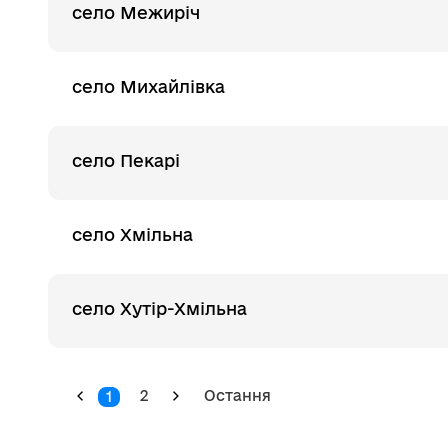
село Межиріч
село Михайлівка
село Пекарі
село Хмільна
село Хутір-Хмільна
2
Остання
1