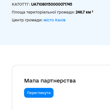
КАТОТТГ:
UA71080150000071745
2
Площа територіальної громади:
246.7 км
Центр громади:
місто Канів
Мапа партнерства
Переглянути