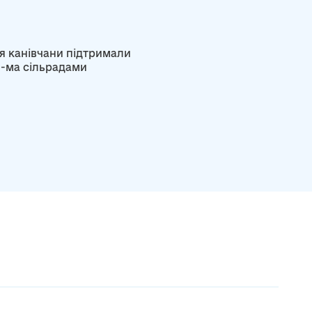
я канівчани підтримали
5-ма сільрадами