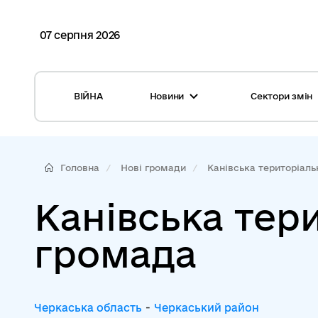
07 серпня 2026
ВІЙНА
Новини
Сектори змін
Усі новини
Місцеві бюджети
Міжнародна підтримка реформи
Громади: перелік та основні дані
Головна
Нові громади
Канівська територіальн
Глосарій
Медицина
Канівська тер
Календар подій
ЦНАП
громада
Репортажі з громад
Безпека
Фотогалерея
Управління відходами
Черкаська область
-
Черкаський район
Хмара тегів