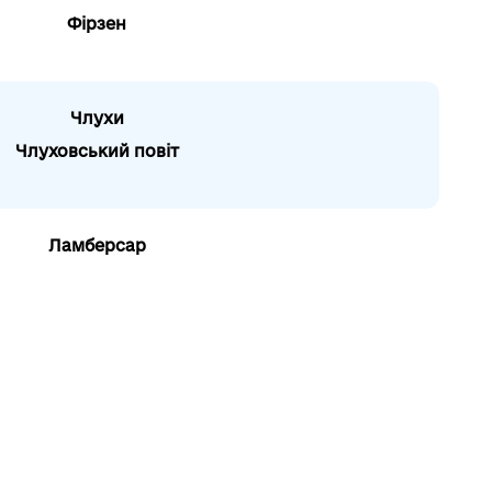
Фірзен
Члухи
Члуховський повіт
Ламберсар