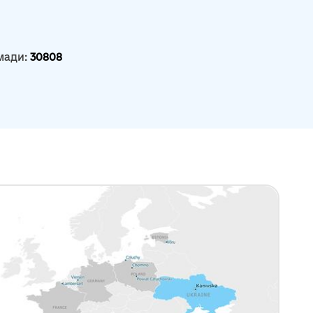
мади:
30808