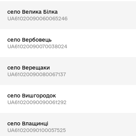
село Велика Білка
UA61020090060065246
село Вербовець
UA61020090070038024
село Верещаки
UA61020090080067137
село Вишгородок
UA61020090090061292
село Влащинці
UA61020090100057525