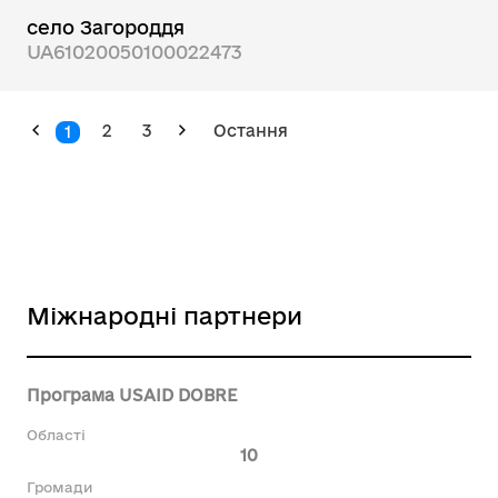
село Загороддя
UA61020050100022473
2
3
Остання
1
Міжнародні партнери
Програма USAID DOBRE
Області
10
Громади