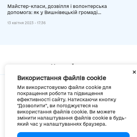
Майстер-класи, дозвілля і волонтерська
допомога: як у Вишнівецькій громаді
реформували шкільні їдальні
13 квітня 2023 - 17:36
Мапа сайту
Використання файлів cookie
Ми використовуємо файли cookie для
покращення роботи та підвищення
ефективності сайту. Натискаючи кнопку
© Портал «Децентралізація», 2022
"Дозволити", ви погоджуєтеся на
Проект був створений 2014 року для комунікації реформи місцевого
використання файлів cookie. Ви можете
самоврядування
змінити налаштування файлів cookie в будь-
та територіальної організації влади в Україні.
який час у налаштуваннях браузера.
Створення та наповнення -
ГО «Портал «Децентралізація»
Весь контент доступний за ліцензією
Creative Commons Attribution 4.0 International license,