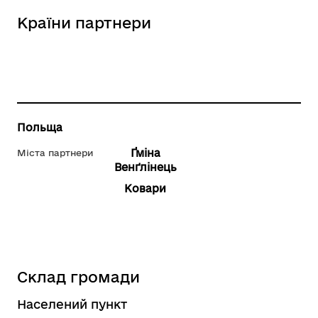
Країни партнери
Польща
Ґміна
Міста партнери
Венґлінець
Ковари
Склад громади
Населений пункт