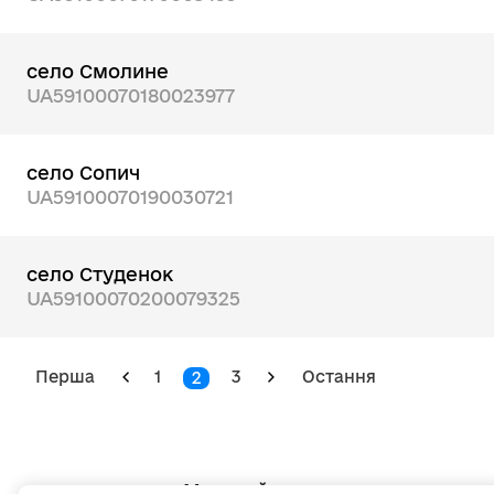
село Смолине
UA59100070180023977
село Сопич
UA59100070190030721
село Студенок
UA59100070200079325
Перша
1
3
Остання
2
Мапа сайту