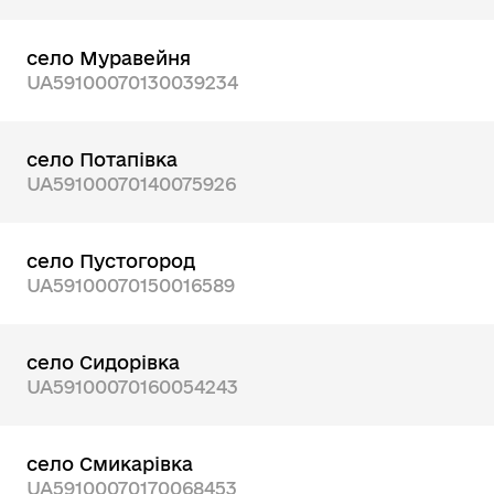
село Муравейня
UA59100070130039234
село Потапівка
UA59100070140075926
село Пустогород
UA59100070150016589
село Сидорівка
UA59100070160054243
село Смикарівка
UA59100070170068453