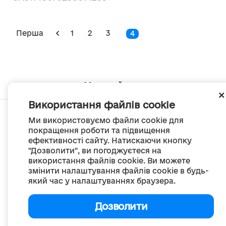
Перша
1
2
3
4
Мапа сайту
Використання файлів cookie
Ми використовуємо файли cookie для
покращення роботи та підвищення
ефективності сайту. Натискаючи кнопку
© Портал «Децентралізація», 2022
"Дозволити", ви погоджуєтеся на
Проект був створений 2014 року для комунікації реформи місцевого
використання файлів cookie. Ви можете
самоврядування
змінити налаштування файлів cookie в будь-
та територіальної організації влади в Україні.
Створення та наповнення -
ГО «Портал «Децентралізація»
який час у налаштуваннях браузера.
Весь контент доступний за ліцензією
Creative Commons Attribution 4.0 International license,
якщо не зазначено інше
Дозволити