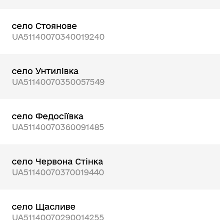
село Стоянове
UA51140070340019240
село Унтилівка
UA51140070350057549
село Федосіївка
UA51140070360091485
село Червона Стінка
UA51140070370019440
село Щасливе
UA51140070290014255