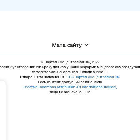
Мапа сайту
© Портал «Децентралізація», 2022
роект був створений 2014 року для комунікації реформи місцевого самоврядуван
та територіальної організації влади в Україні.
Створення та наповнення -
ГО «Портал «Децентралізація»
Весь контент доступний за ліцензією
+
Creative Commons Attribution 4.0 International license,
якщо не зазначено інше