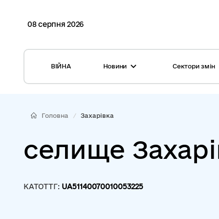
08 серпня 2026
ВІЙНА
Новини
Сектори змін
Усі новини
Місцеві бюджети
Міжнародна підтримка реформи
Громади: перелік та основні дані
Головна
Захарівка
Глосарій
Медицина
селище Захарі
Календар подій
ЦНАП
Репортажі з громад
Безпека
КАТОТТГ:
UA51140070010053225
Фотогалерея
Управління відходами
Хмара тегів