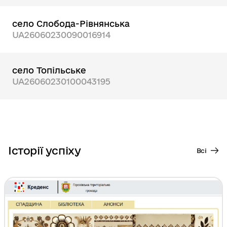
село Слобода-Рівнянська
UA26060230090016914
село Топільське
UA26060230100043195
Історії успіху
Всі