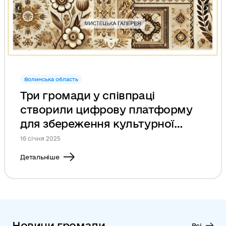
Волинська область
Три громади у співпраці
створили цифрову платформу
для збереження культурної
спадщини краю
16 січня 2025
Детальніше
Новини громади
Всі