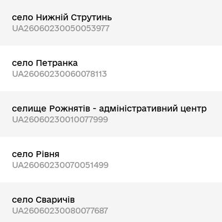
село Нижній Струтинь
UA26060230050053977
село Петранка
UA26060230060078113
селище Рожнятів - адміністративний центр
UA26060230010077999
село Рівня
UA26060230070051499
село Сваричів
UA26060230080077687