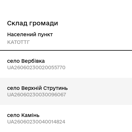
Склад громади
Населений пункт
КАТОТТГ
село Вербівка
UA26060230020055770
село Верхній Струтинь
UA26060230030096067
село Камінь
UA26060230040014824