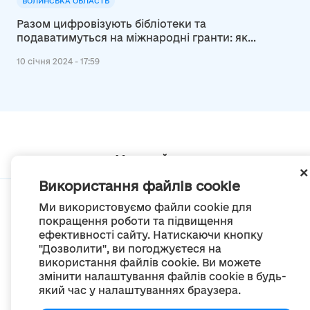
ВОЛИНСЬКА ОБЛАСТЬ
Разом цифровізують бібліотеки та
подаватимуться на міжнародні гранти: як
Рожище та Рожнятів розвивають
10 січня 2024 - 17:59
міжмуніципальну співпрацю
Мапа сайту
Використання файлів cookie
Ми використовуємо файли cookie для
покращення роботи та підвищення
ефективності сайту. Натискаючи кнопку
© Портал «Децентралізація», 2022
"Дозволити", ви погоджуєтеся на
Проект був створений 2014 року для комунікації реформи місцевого
використання файлів cookie. Ви можете
самоврядування
змінити налаштування файлів cookie в будь-
та територіальної організації влади в Україні.
Створення та наповнення -
ГО «Портал «Децентралізація»
який час у налаштуваннях браузера.
Весь контент доступний за ліцензією