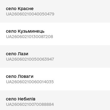
село Красне
UA26060210040050479
село Кузьминець
UA26060210130087208
село Лази
UA26060210050063947
село Ловаги
UA26060210060014035
село Небилів
UA26060210070088884