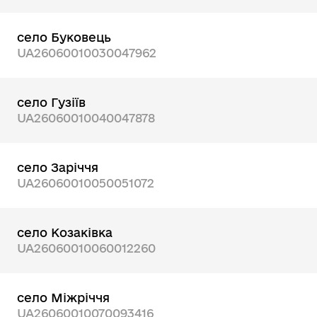
село Буковець
UA26060010030047962
село Гузіїв
UA26060010040047878
село Заріччя
UA26060010050051072
село Козаківка
UA26060010060012260
село Міжріччя
UA26060010070093416