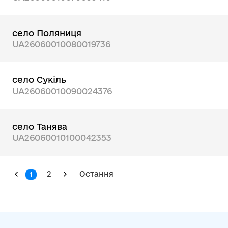
село Поляниця
UA26060010080019736
село Сукіль
UA26060010090024376
село Танява
UA26060010100042353
2
Остання
1