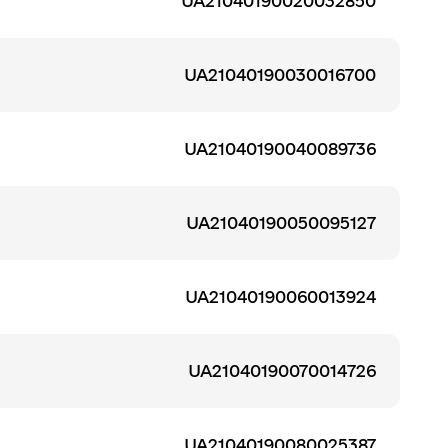
UA21040190020032850
UA21040190030016700
UA21040190040089736
UA21040190050095127
UA21040190060013924
UA21040190070014726
UA21040190080025387