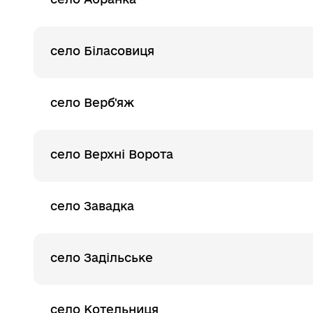
село Біласовиця
село Верб'яж
село Верхні Ворота
село Завадка
село Задільське
село Котельниця