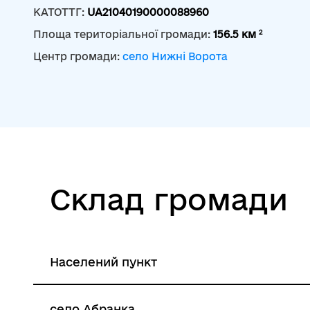
КАТОТТГ:
UA21040190000088960
2
Площа територіальної громади:
156.5 км
Центр громади:
село Нижні Ворота
Склад громади
Населений пункт
село Абранка