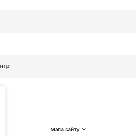
ентр
+
Мапа сайту