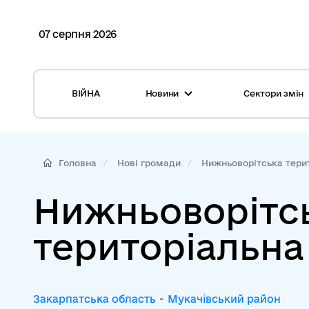
07 серпня 2026
ВІЙНА
Новини
Сектори змін
Усі новини
Місцеві бюджети
Міжнародна підтримка реформи
Громади: перелік та основні дані
Головна
Нові громади
Нижньоворітська терит
Глосарій
Медицина
Нижньоворітс
Календар подій
ЦНАП
територіальна
Репортажі з громад
Безпека
Фотогалерея
Управління відходами
Закарпатська область
-
Мукачівський район
Хмара тегів