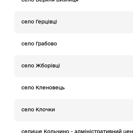
село Герцівці
село Грабово
село Жборівці
село Кленовець
село Клочки
селище Кольчино - адміністративний це