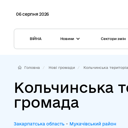
06 серпня 2026
ВІЙНА
Новини
Сектори змін
Усі новини
Місцеві бюджети
Міжнародна підтримка реформи
Громади: перелік та основні дані
Головна
Нові громади
Кольчинська територіал
Глосарій
Медицина
Кольчинська т
Календар подій
ЦНАП
громада
Репортажі з громад
Безпека
Фотогалерея
Управління відходами
Закарпатська область
-
Мукачівський район
Хмара тегів