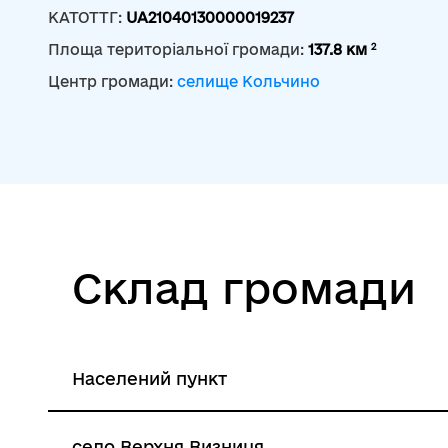
КАТОТТГ:
UA21040130000019237
2
Площа територіальної громади:
137.8 км
Центр громади:
селище Кольчино
Склад громади
Населений пункт
село Верхня Визниця