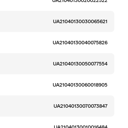
UA21040130020022522
UA21040130030065621
UA21040130040075826
UA21040130050077554
UA21040130060018905
UA21040130070073847
UA21040130010016484