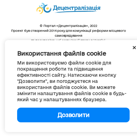
© Портал «Децентралізація», 2022
Проект був створений 2014 року для комунікації реформи місцевого
самоврядування
та територіальної організації влади в Україні.
Створення та наповнення -
ГО «Портал «Децентралізація»
Весь контент доступний за ліцензією
Використання файлів cookie
Creative Commons Attribution 4.0 International license,
якщо не зазначено інше
Ми використовуємо файли cookie для
покращення роботи та підвищення
ефективності сайту. Натискаючи кнопку
"Дозволити", ви погоджуєтеся на
використання файлів cookie. Ви можете
змінити налаштування файлів cookie в будь-
який час у налаштуваннях браузера.
Дозволити