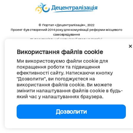
© Портал «Децентралізація», 2022
Проект був створений 2014 року для комунікації реформи місцевого
самоврядування
та територіальної організації влади в Україні.
Створення та наповнення -
ГО «Портал «Децентралізація»
Весь контент доступний за ліцензією
Використання файлів cookie
Creative Commons Attribution 4.0 International license,
якщо не зазначено інше
Ми використовуємо файли cookie для
покращення роботи та підвищення
ефективності сайту. Натискаючи кнопку
"Дозволити", ви погоджуєтеся на
використання файлів cookie. Ви можете
змінити налаштування файлів cookie в будь-
який час у налаштуваннях браузера.
Дозволити