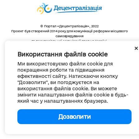
© Портал «Децентралізація», 2022
Проект був створений 2014 року для комунікації реформи місцевого
самоврядування
та територіальної організації влади в Україні.
Створення та наповнення -
ГО «Портал «Децентралізація»
Весь контент доступний за ліцензією
Використання файлів cookie
Creative Commons Attribution 4.0 International license,
якщо не зазначено інше
Ми використовуємо файли cookie для
покращення роботи та підвищення
ефективності сайту. Натискаючи кнопку
"Дозволити", ви погоджуєтеся на
використання файлів cookie. Ви можете
змінити налаштування файлів cookie в будь-
який час у налаштуваннях браузера.
Дозволити