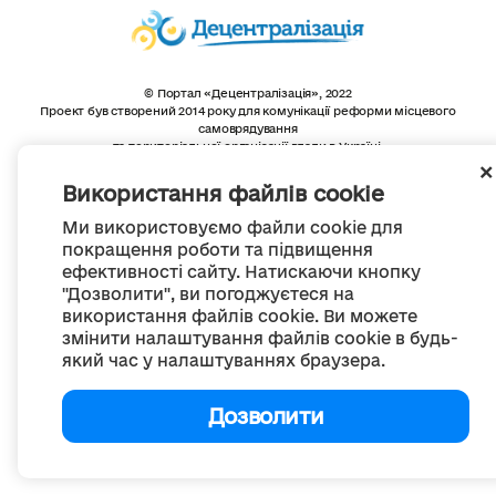
© Портал «Децентралізація», 2022
Проект був створений 2014 року для комунікації реформи місцевого
самоврядування
та територіальної організації влади в Україні.
Створення та наповнення -
ГО «Портал «Децентралізація»
Весь контент доступний за ліцензією
Використання файлів cookie
Creative Commons Attribution 4.0 International license,
якщо не зазначено інше
Ми використовуємо файли cookie для
покращення роботи та підвищення
ефективності сайту. Натискаючи кнопку
"Дозволити", ви погоджуєтеся на
використання файлів cookie. Ви можете
змінити налаштування файлів cookie в будь-
який час у налаштуваннях браузера.
Дозволити