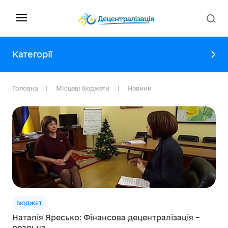
Категорії
Головна
Місцеві бюджети
Новини
БЮДЖЕТ
Наталія Яресько: Фінансова децентралізація –
реальна