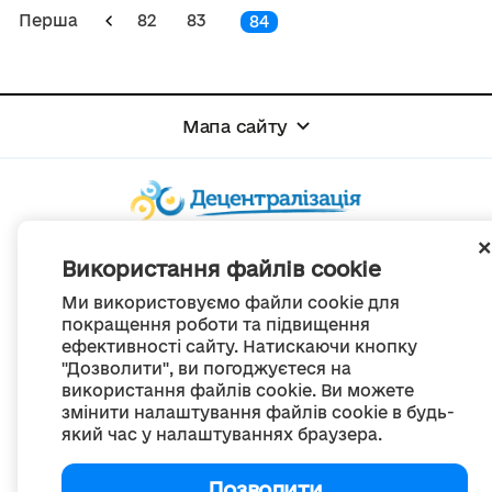
Перша
82
83
84
Мапа сайту
© Портал «Децентралізація», 2022
Використання файлів cookie
Проект був створений 2014 року для комунікації реформи місцевого
самоврядування
Ми використовуємо файли cookie для
та територіальної організації влади в Україні.
покращення роботи та підвищення
Створення та наповнення -
ГО «Портал «Децентралізація»
ефективності сайту. Натискаючи кнопку
Весь контент доступний за ліцензією
"Дозволити", ви погоджуєтеся на
Creative Commons Attribution 4.0 International license,
якщо не зазначено інше
використання файлів cookie. Ви можете
змінити налаштування файлів cookie в будь-
який час у налаштуваннях браузера.
Дозволити