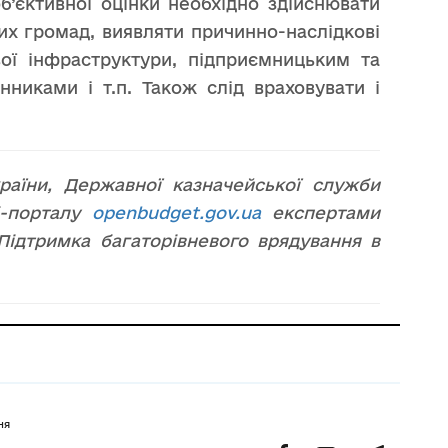
б’єктивної оцінки необхідно здійснювати
их громад, виявляти причинно-наслідкові
вої інфраструктури, підприємницьким та
никами і т.п. Також слід враховувати і
країни, Державної казначейської служби
б-порталу
openbudget.gov.ua
експертами
ідтримка багаторівневого врядування в
ня