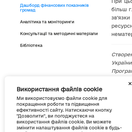
При цьо
Дашборд фінансових показників
більш г
громад
зв’язк
Аналітика та моніторинги
ресурс
Консультації та методичні матеріали
нематер
Бібліотека
Створе
Україн
Програ
Україні»
Використання файлів cookie
Ми використовуємо файли cookie для
покращення роботи та підвищення
ефективності сайту. Натискаючи кнопку
"Дозволити", ви погоджуєтеся на
використання файлів cookie. Ви можете
П
змінити налаштування файлів cookie в будь-