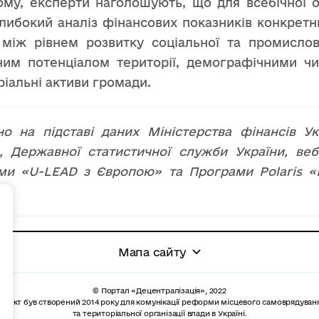
му, експерти наголошують, що для всебічної о
либокий аналіз фінансових показників конкретн
и між рівнем розвитку соціальної та промисло
ним потенціалом території, демографічними чин
іальні активи громади.
но на підставі даних Міністерства фінансів У
и, Державної статистичної служби України, ве
ми «U-LEAD з Європою» та Програми Polaris «П
.
+
Мапа сайту
© Портал «Децентралізація», 2022
роект був створений 2014 року для комунікації реформи місцевого самоврядуван
та територіальної організації влади в Україні.