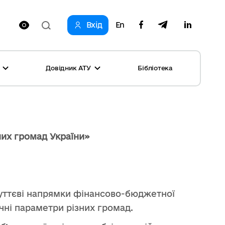
Вхід
En
Довідник АТУ
Бібліотека
оринг реформи
родне партнерство громад
і: перелік та основні дані
и
ста
их громад України»
ог успішних практик
ь
, конкурси
на рівність
уттєві напрямки фінансово-бюджетної
овини місяця
чні параметри різних громад.