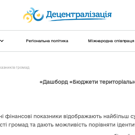
Регіональна політика
Міжнародна співпраця
Головні новини
Соціальні послуги
Європейська інтеграція громад
Райони: перелік та основні дані
Моніт
Освіта
Міжна
Област
казників громад
Історії війни
Співробітництво громад
Анонс
Старо
«Дашборд «Бюджети територіальн
Історії успіху
Культура
Катал
Молод
Колонки
Енергоефективність
Гранти
Ґендер
і фінансові показники відображають найбільш с
ТОП-новини тижня
ТОП-н
сті громад та дають можливість порівняти іденти