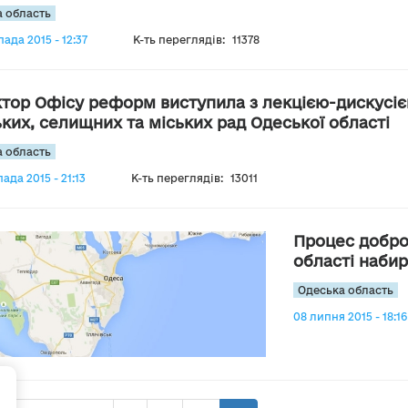
 область
ада 2015 - 12:37
К-ть переглядів:
11378
тор Офісу реформ виступила з лекцією-дискусі
ьких, селищних та міських рад Одеської області
 область
ада 2015 - 21:13
К-ть переглядів:
13011
Процес добро
області набир
Одеська область
08 липня 2015 - 18:16
+