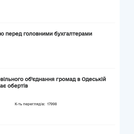
єю перед головними бухгалтерами
вільного об’єднання громад в Одеській
ає обертів
К-ть переглядів:
17998