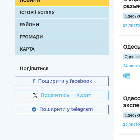
НОВИНИ
разъя
ІСТОРІЇ УСПІХУ
Одеська
РАЙОНИ
24 листо
ГРОМАДИ
Одесь
КАРТА
Одеська
24 листо
Поділитися
Поширити у facebook
Поділитись
на
X.com
Одесс
экспе
Поширити у telegram
Одеська
23 листо