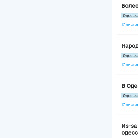
Более
Одеська
17 листо
Народ
Одеська
17 листоп
В Оде
Одеська
17 листо
Из-за
одесс