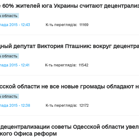
 60% жителей юга Украины считают децентрали
 область
пада 2015 - 12:43
К-ть переглядів:
11169
ный депутат Виктория Пташник: вокруг децентр
 область
ада 2015 - 12:41
К-ть переглядів:
11542
сской области не все новые громады обладают н
 область
пада 2015 - 12:38
К-ть переглядів:
12172
 децентрализации советы Одесской области увелич
кого Офиса реформ