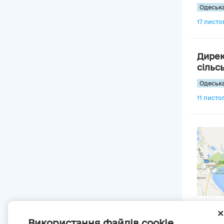
Одеська
17 листоп
Дирек
сільс
Одеська
11 листоп
Використання файлів cookie