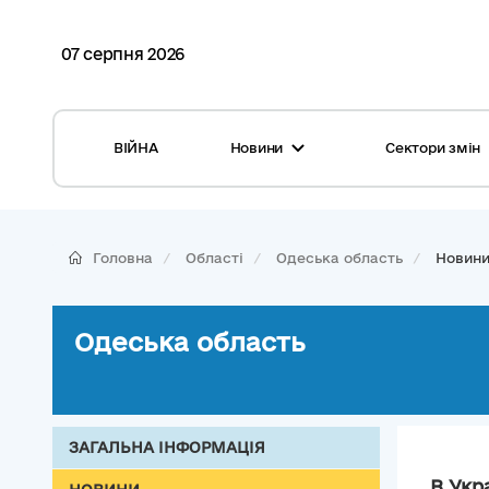
07 серпня 2026
ВІЙНА
Новини
Сектори змін
Усі новини
Місцеві бюджети
Міжнародна підтримка реформи
Громади: перелік та основні дані
Головна
Області
Одеська область
Новин
Глосарій
Медицина
Календар подій
ЦНАП
Одеська область
Репортажі з громад
Безпека
Фотогалерея
Управління відходами
ЗАГАЛЬНА ІНФОРМАЦІЯ
Хмара тегів
В Укр