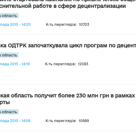
снительной работе в сфере децентрализации
 область
пада 2015 - 14:20
К-ть переглядів:
10703
ка ОДТРК започаткувала цикл програм по децентр
 область
пада 2015 - 14:19
К-ть переглядів:
12083
кая область получит более 230 млн грн в рамка
рты
 область
пада 2015 - 14:56
К-ть переглядів:
10689