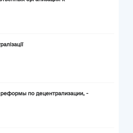
алізації
х реформы по децентрализации, -