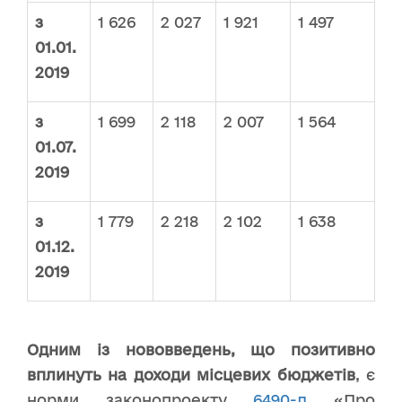
з
1 626
2 027
1 921
1 497
01.01.
2019
з
1 699
2 118
2 007
1 564
01.07.
2019
з
1 779
2 218
2 102
1 638
01.12.
2019
Одним із нововведень, що позитивно
вплинуть на доходи місцевих бюджетів
, є
норми законопроекту
6490-д
«Про