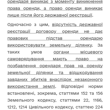
орендаря виникає з моменту виникнення
права оренди, а право оренди виникає
лише після його державної реєстрації
.
Одночасно з цим,
відсутність державної
реєстрації договору оренди не дає
правових підстав орендарю
використовувати земельну ділянку
. За
таких умов
органи місцевого
самоврядування мають право на
позбавлення орендаря прав на оренду
земельної ділянки та відшкодування
завданих збитків внаслідок незаконного
використання землі
. Відповідні норми
встановлені, зокрема, статтями 152 та 156
Земельного кодексу, статтями 22, 1166,
1212, 1214 Цивільного кодексу, статтею 224