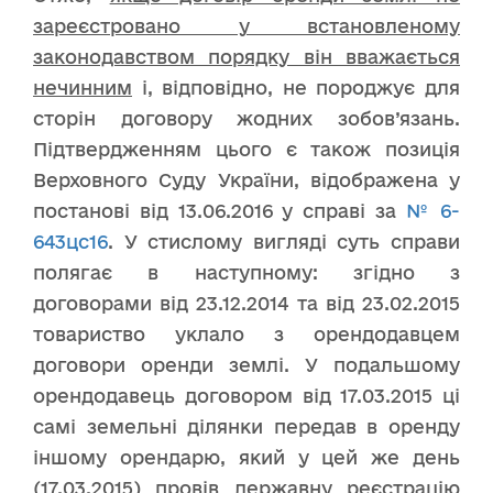
зареєстровано у встановленому
законодавством порядку він вважається
нечинним
і, відповідно, не породжує для
сторін договору жодних зобов’язань.
Підтвердженням цього є також позиція
Верховного Суду України, відображена у
постанові від 13.06.2016 у справі за
№ 6-
643цс16
. У стислому вигляді суть справи
полягає в наступному: згідно з
договорами від 23.12.2014 та від 23.02.2015
товариство уклало з орендодавцем
договори оренди землі. У подальшому
орендодавець договором від 17.03.2015 ці
самі земельні ділянки передав в оренду
іншому орендарю, який у цей же день
(17.03.2015) провів державну реєстрацію