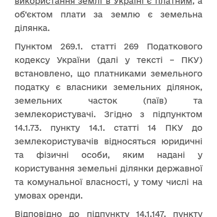
використання землі в Україні є платним
, а
об’єктом плати за землю є земельна
ділянка.
Пунктом 269.1. статті 269 Податкового
кодексу України (далі у тексті – ПКУ)
встановлено, що платниками земельного
податку є власники земельних ділянок,
земельних часток (паїв) та
землекористувачі. Згідно з підпунктом
14.1.73. пункту 14.1. статті 14 ПКУ до
землекористувачів відносяться юридичні
та фізичні особи, яким надані у
користування земельні ділянки державної
та комунальної власності, у тому числі на
умовах оренди.
Відповідно до підпункту 14.1.147. пункту