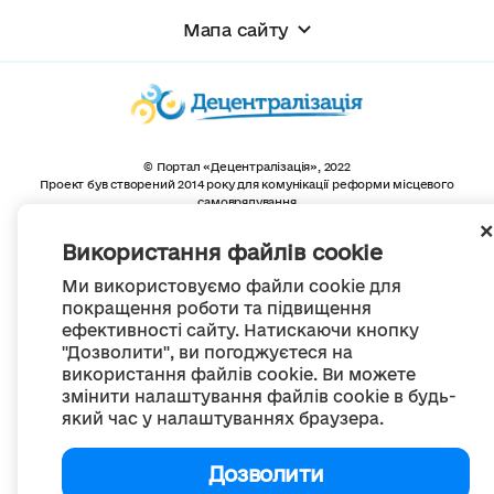
Мапа сайту
© Портал «Децентралізація», 2022
Проект був створений 2014 року для комунікації реформи місцевого
самоврядування
та територіальної організації влади в Україні.
Створення та наповнення -
ГО «Портал «Децентралізація»
Використання файлів cookie
Весь контент доступний за ліцензією
Creative Commons Attribution 4.0 International license,
Ми використовуємо файли cookie для
якщо не зазначено інше
покращення роботи та підвищення
ефективності сайту. Натискаючи кнопку
"Дозволити", ви погоджуєтеся на
використання файлів cookie. Ви можете
змінити налаштування файлів cookie в будь-
який час у налаштуваннях браузера.
Дозволити