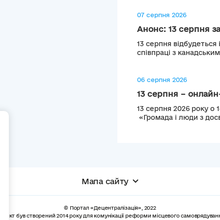
07 серпня 2026
Анонс: 13 серпня з
13 серпня відбудеться 
співпраці з канадськи
06 серпня 2026
13 серпня – онлайн-
13 серпня 2026 року о 
«Громада і люди з досв
+
Мапа сайту
© Портал «Децентралізація», 2022
роект був створений 2014 року для комунікації реформи місцевого самоврядуван