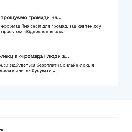
апрошуємо громади на...
інформаційна сесія для громад, зацікавлених у
м проєктом «Відновлення для...
лекція «Громада і люди з...
14.30 відбудеться безоплатна онлайн-лекція
ідом війни: як будувати...
ня