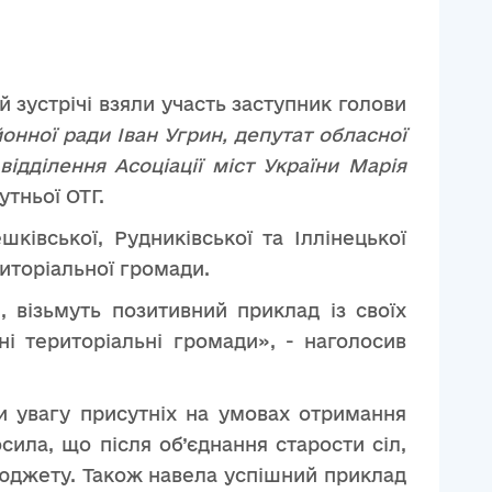
 зустрічі взяли участь заступник голови
нної ради Іван Угрин, депутат обласної
ідділення Асоціації міст України Марія
утньої ОТГ.
ківської, Рудниківської та Іллінецької
риторіальної громади.
 візьмуть позитивний приклад із своїх
і територіальні громади», - наголосив
и увагу присутніх на умовах отримання
сила, що після об’єднання старости сіл,
бюджету. Також навела успішний приклад