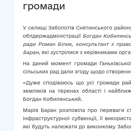
громади
У селищі Заболотів Снятинського району
облдержадміністрації
Богдан Кобилянськ
ради Роман Білик, консультант з право
Баран
, які зустрілися з керівниками ор
На даний момент громади Ганьківської,
сільських рад дали згоду щодо створенн
«Дуже сподіваюсь що усі громади райо
земляків на теренах області і найбли
Богдан Кобилянський.
Марія Баран розповіла про переваги с
інфраструктурної субвенції, її викорис
які будуть належати до виконкому Забо