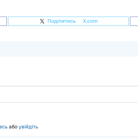
Поділитись
на
X.com
есь
або
увійдіть