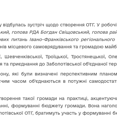
 відбулась зустріч щодо створення ОТГ. У робочій
ий, голова РДА Богдан Свіщовський, голова райо
вих питань Івано-Франківського регіонального в
ганів місцевого самоврядування та громадою майб
 Шевченківської, Троїцької, Тростянецької, Олеш
я та приєднання до Заболотівської об’єднаної те
ну, які були визначені перспективним планом,
жчим часом об’єднаються в потужні самодостатн
творення такої громади на практиці, акцентуюч
танні, формуванні бюджету громади. Вона наголо
лотівської ОТГ, братимуть участь у формуванні 