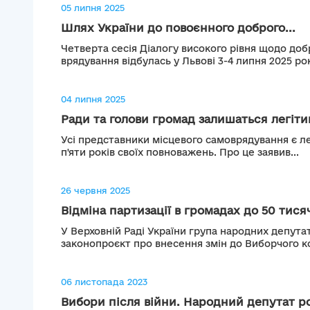
05 липня 2025
Шлях України до повоєнного доброго...
Четверта сесія Діалогу високого рівня щодо до
врядування відбулась у Львові 3-4 липня 2025 року
04 липня 2025
Ради та голови громад залишаться легітим
Усі представники місцевого самоврядування є ле
п'яти років своїх повноважень. Про це заявив...
26 червня 2025
Відміна партизації в громадах до 50 тисяч
У Верховній Раді України група народних депута
законопроєкт про внесення змін до Виборчого ко
06 листопада 2023
Вибори після війни. Народний депутат роз