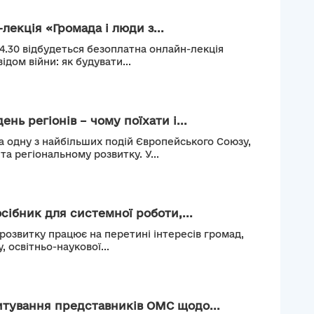
лекція «Громада і люди з...
14.30 відбудеться безоплатна онлайн-лекція
ідом війни: як будувати...
нь регіонів – чому поїхати і...
а одну з найбільших подій Європейського Союзу,
а регіональному розвитку. У...
сібник для системної роботи,...
 розвитку працює на перетині інтересів громад,
, освітньо-наукової...
тування представників ОМС щодо...