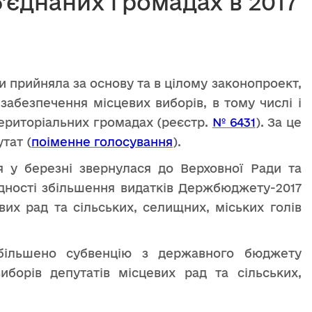
б’єднаних громадах в 2017
и прийняла за основу та в цілому законопроект,
забезпечення місцевих виборів, в тому числі і
територіальних громадах (реєстр.
№ 6431
). За це
тат (
поіменне голосування
).
я у березні звернулася до Верховної Ради та
ідності збільшення видатків Держбюджету-2017
вих рад та сільських, селищних, міських голів
ільшено субвенцію з державного бюджету
орів депутатів місцевих рад та сільських,