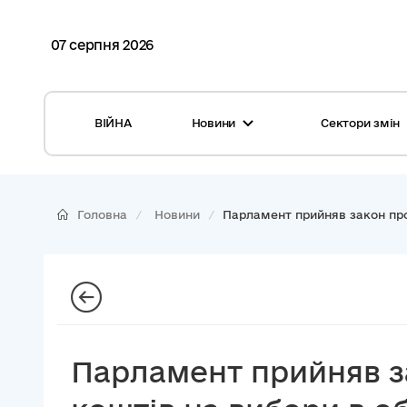
07 серпня 2026
ВІЙНА
Новини
Сектори змін
Усі новини
Місцеві бюджети
Міжнародна підтримка реформи
Громади: перелік та основні дані
Головна
Новини
Парламент прийняв закон про
Глосарій
Медицина
Календар подій
ЦНАП
Репортажі з громад
Безпека
Фотогалерея
Управління відходами
Парламент прийняв з
Хмара тегів