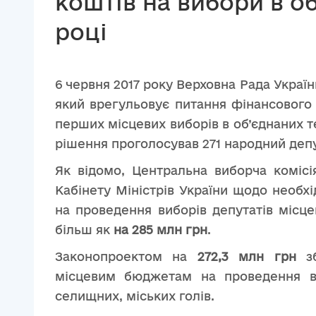
коштів на вибори в о
році
6 червня 2017 року Верховна Рада Україн
який врегульовує питання фінансового 
перших місцевих виборів в об’єднаних 
рішення проголосував 271 народний депу
Як відомо, Центральна виборча комісі
Кабінету Міністрів України щодо необх
на проведення виборів депутатів місце
більш як
на 285 млн грн
.
Законопроектом на
272,3 млн грн
зб
місцевим бюджетам на проведення виб
селищних, міських голів.