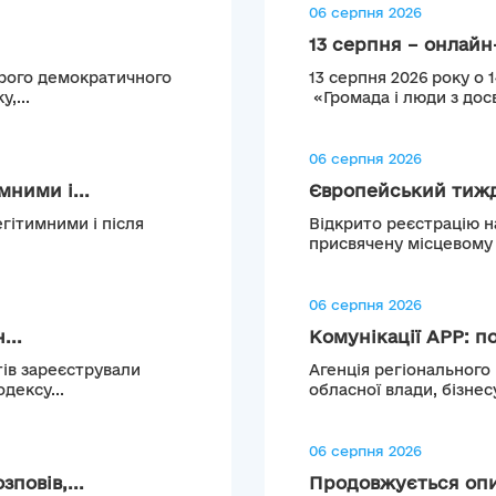
06 серпня 2026
13 серпня – онлайн-
брого демократичного
13 серпня 2026 року о 
,...
«Громада і люди з досв
06 серпня 2026
ними і...
Європейський тижде
гітимними і після
Відкрито реєстрацію н
присвячену місцевому т
06 серпня 2026
...
Комунікації АРР: по
тів зареєстрували
Агенція регіонального
дексу...
обласної влади, бізнесу
06 серпня 2026
повів,...
Продовжується опи