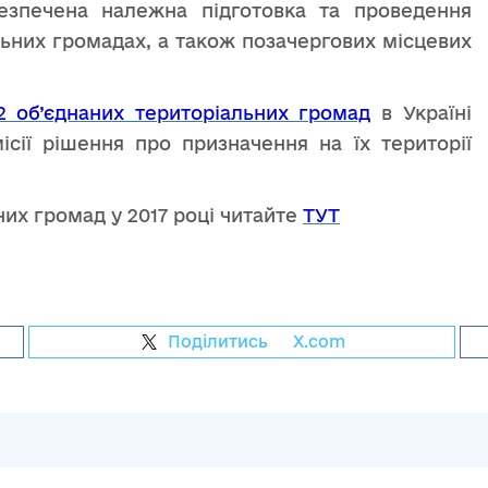
езпечена належна підготовка та проведення
льних громадах, а також позачергових місцевих
2 об’єднаних територіальних громад
в Україні
ісії рішення про призначення на їх території
их громад у 2017 році читайте
ТУТ
Поділитись
на
X.com