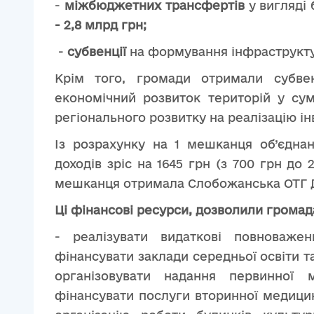
-
міжбюджетних трансфертів
у вигляді 
- 2,8 млрд грн;
-
субвенції
на формування інфраструкт
Крім того, громади отримали субве
економічний розвиток територій у су
регіонального розвитку на реалізацію ін
Із розрахунку на 1 мешканця об’єдна
доходів зріс на 1645 грн (з 700 грн до 
мешканця отримала Слобожанська ОТГ Дн
Ці фінансові ресурси, дозволили громад
- реалізувати видаткові повноважен
фінансувати заклади середньої освіти та
організовувати надання первинної
фінансувати послуги вторинної медицин