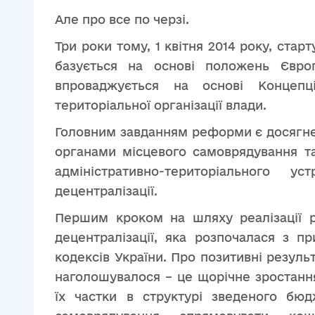
Але про все по черзі.
Три роки тому, 1 квітня 2014 року, ста
базується на основі положень Європ
впроваджується на основі Концепц
територіальної організації влади.
Головним завданням реформи є досягн
органами місцевого самоврядування та
адміністративно-територіального 
децентралізації.
Першим кроком на шляху реалізації 
децентралізації, яка розпочалася з 
кодексів України. Про позитивні резуль
наголошувалося – це щорічне зростання
їх частки в структурі зведеного бюд