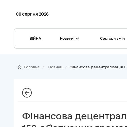
08 серпня 2026
ВІЙНА
Новини
Сектори змін
Усі новини
Місцеві бюджети
Міжнародна підтримка реформи
Громади: перелік та основні дані
Головна
Новини
Фінансова децентралізація і..
Глосарій
Медицина
Календар подій
ЦНАП
Репортажі з громад
Безпека
Фотогалерея
Управління відходами
Фінансова децентрал
Хмара тегів