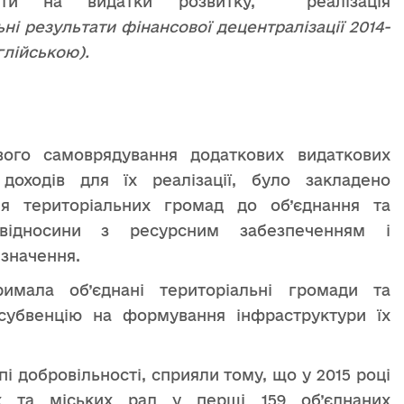
ошти на видатки розвитку, реалізація
ьні результати фінансової децентралізації 2014-
глійською).
вого самоврядування додаткових видаткових
оходів для їх реалізації, було закладено
я територіальних громад до об’єднання та
відносини з ресурсним забезпеченням і
 значення.
имала об’єднані територіальні громади та
убвенцію на формування інфраструктури їх
і добровільності, сприяли тому, що у 2015 році
их та міських рад у перші 159 об’єднаних