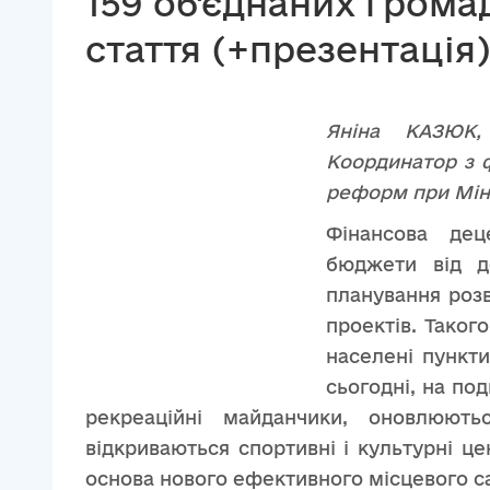
159 об'єднаних грома
стаття (+презентація)
Яніна КАЗЮК,
Координатор з ф
реформ при Мін
Фінансова дец
бюджети від д
планування розв
проектів. Таког
населені пункти
сьогодні, на по
рекреаційні майданчики, оновлюютьс
відкриваються спортивні і культурні ц
основа нового ефективного місцевого с