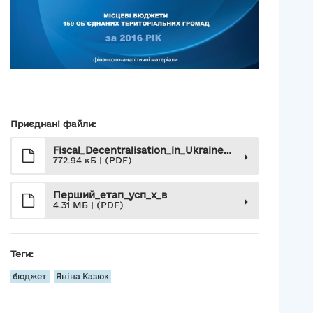
Приєднані файли:
Fiscal_Decentralisation_in_Ukraine_First_Successes_En
772.94 кБ | (PDF)
Перший_етап_усп_х_в
4.31 МБ | (PDF)
Теги:
бюджет
Яніна Казюк