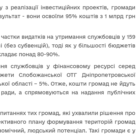
 з реалізації інвестиційних проектів, громади
ультат - вони освоїли 95% коштів з 1 млрд грн
частки видатків на утримання службовців у 159
 (без субвенцій), тоді як у більшості бюджетів
кладає понад 80-90%.
ня службовців у фінансовому ресурсі серед
жети Слобожанської ОТГ Дніпропетровської
ької області – 5%. Отже, кошти громад не йдуть
ї ради, а спрямовуються на надання публічних
 питаннях тих громад, які ухвалили рішення про
пективного плану формування територій громад
номічний, людський потенціал. Такі громади є у