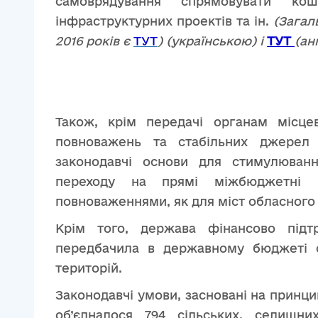
самоврядування спрямовувати к
інфраструктурних проектів та ін.
(Загал
2016 років є
ТУТ
) (українською) і
ТУТ
(ан
Також, крім передачі органам місце
повноважень та стабільних джерел д
законодавчі основи для стимулюванн
переходу на прямі міжбюджетні 
повноваженнями, як для міст обласного
Крім того, держава фінансово підтр
передбачила в державному бюджеті с
територій.
Законодавчі умови, засновані на принцип
об’єдналося 794 сільських, селищн