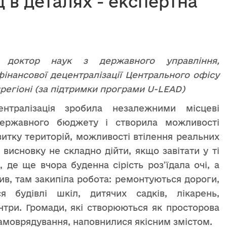
д в деталях - експертна
 доктор наук з державного управління,
інансової децентралізації Центрального офісу
регіоні (за підтримки програми
U
-
LEAD
)
ентралізація зробила незалежними місцеві
ержавного бюджету і створила можливості
итку територій, можливості втілення реальних
о висновку не складно дійти, якщо завітати у ті
, де ще вчора буденна сірість роз’їдала очі, а
див, там закипіла робота: ремонтуються дороги,
я будівлі шкіл, дитячих садків, лікарень,
ентри. Громади, які створюються як просторова
амоврядування, наповнилися якісним змістом.