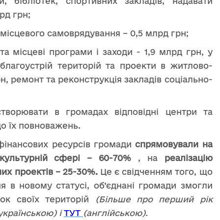
и, бібліотек, спортивних закладів, надавати
рд грн;
 місцевого самоврядування – 0,5 млрд грн;
та місцеві програми і заходи - 1,9 млрд грн, у
 благоустрій територій та проекти в житлово-
н, ремонт та реконструкція закладів соціально-
 створювати в громадах відповідні центри та
до їх повноважень.
 фінансових ресурсів громади
спрямовували на
-культурній сфері – 60-70%
, на
реалізацію
них проектів – 25-30%.
Це є свідченням того, що
я в новому статусі, об’єднані громади змогли
ток своїх територій
(Більше про перший рік
українською) і
ТУТ
(англійською).