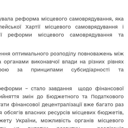
ртувала реформа місцевого самоврядування, яка
ейської Хартії місцевого самоврядування і
ії реформи місцевого самоврядування та
ення оптимального розподілу повноважень між
 органами виконавчої влади на різних рівнях
устрою за принципами субсидіарності та
реформи – стало завдання щодо фінансової
прийняття змін до Бюджетного та Податкового
тати фінансової децентралізації вже багато раз
 обсягів власних ресурсів місцевих бюджетів,
жету України, можливість органів місцевого