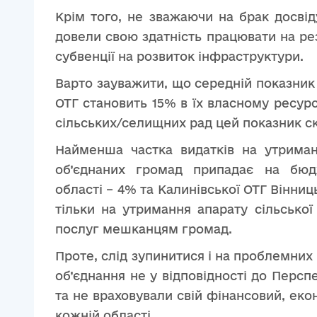
Крім того, не зважаючи на брак досвіду
довели свою здатність працювати на рез
субвенції на розвиток інфраструктури.
Варто зауважити, що середній показник 
ОТГ становить 15% в їх власному ресурсі
сільських/селищних рад цей показник с
Найменша частка видатків на утриман
об’єднаних громад припадає на бюд
області – 4% та Калинівської ОТГ Вінниц
тільки на утримання апарату сільсько
послуг мешканцям громад.
Проте, слід зупинитися і на проблемних
об’єднання не у відповідності до Перс
та не враховували свій фінансовий, еко
кожній області.