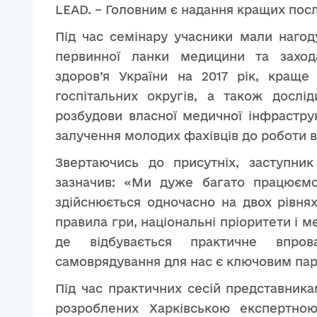
LEAD. – Головним є надання кращих пос
Під час семінару учасники мали нагод
первинної ланки медицини та заход
здоров’я України на 2017 рік, краще
госпітальних округів, а також дослі
розбудови власної медичної інфрастру
залучення молодих фахівців до роботи в
Звертаючись до присутніх, заступни
зазначив: «Ми дуже багато працюєм
здійснюється одночасно на двох рівня
правила гри, національні пріоритети і м
де відбувається практичне впр
самоврядування для нас є ключовим па
Під час практичних сесій представника
розроблених Харківською експертно