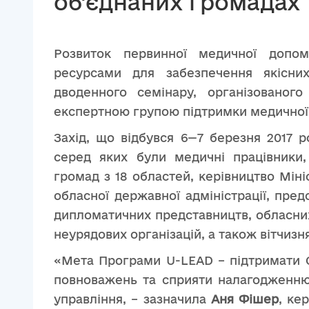
об’єднаних громадах
Розвиток первинної медичної допом
ресурсами для забезпечення якісн
дводенного семінару, організовано
експертною групою підтримки медично
Захід, що відбувся 6—7 березня 2017 р
серед яких були медичні працівники,
громад з 18 областей, керівництво Міні
обласної державної адміністрації, пред
дипломатичних представництв, обласних
неурядових організацій, а також вітч
«Мета Програми U-LEAD – підтримати ОТ
повноважень та сприяти налагодженню 
управління, – зазначила
Аня Фішер
, ке