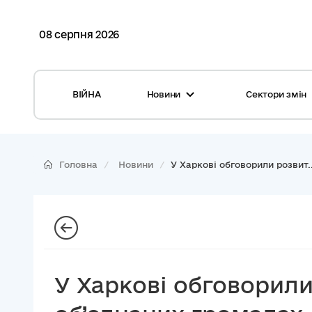
08 серпня 2026
ВІЙНА
Новини
Сектори змін
Усі новини
Місцеві бюджети
Міжнародна підтримка реформи
Громади: перелік та основні дані
Головна
Новини
У Харкові обговорили розвит..
Глосарій
Медицина
Календар подій
ЦНАП
Репортажі з громад
Безпека
Фотогалерея
Управління відходами
У Харкові обговорил
Хмара тегів