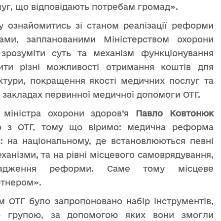
луг, що відповідають потребам громад».
у ознайомитись зі станом реалізації реформи
ами, запланованими Міністерством охорони
 зрозуміти суть та механізм функціонування
дити різні можливості отримання коштів для
ктури, покращення якості медичних послуг та
 закладах первинної медичної допомоги ОТГ.
к міністра охорони здоров’я
Павло Ковтонюк
о з ОТГ, тому що віримо: медична реформа
х: на національному, де встановлюються певні
еханізми, та на рівні місцевого самоврядування,
овадження реформи. Саме тому місцеве
ртнером».
м ОТГ було запропоновано набір інструментів,
ю групою, за допомогою яких вони змогли