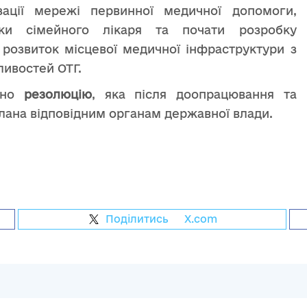
ації мережі первинної медичної допомоги,
ки сімейного лікаря та почати розробку
 розвиток місцевої медичної інфраструктури з
ивостей ОТГ.
дено
резолюцію
, яка після доопрацювання та
лана відповідним органам державної влади.
Поділитись
на
X.com