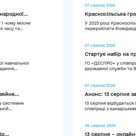
07 серпня 2026
ародної...
Красносільська гро
 І чому якісне
У 2025 році Красносіл
 часу та...
переробляти біовідход
07 серпня 2026
Стартує набір на п
ї навчальної
ГО «ДЕСПРО» у співпра
дання...
державної служби та 
07 серпня 2026
яйне...
Анонс: 13 серпня з
за системне
13 серпня відбудеться 
кій...
співпраці з канадськи
06 серпня 2026
р...
13 серпня – онлайн-