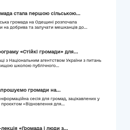
мада стала першою сільською...
ьська громада на Одещині розпочала
и на добрива та залучати мешканців до...
рограму «Стійкі громади» для...
ці з Національним агентством України з питань
Вищою школою публічного...
апрошуємо громади на...
інформаційна сесія для громад, зацікавлених у
м проєктом «Відновлення для...
лекція «Громада і люди з...