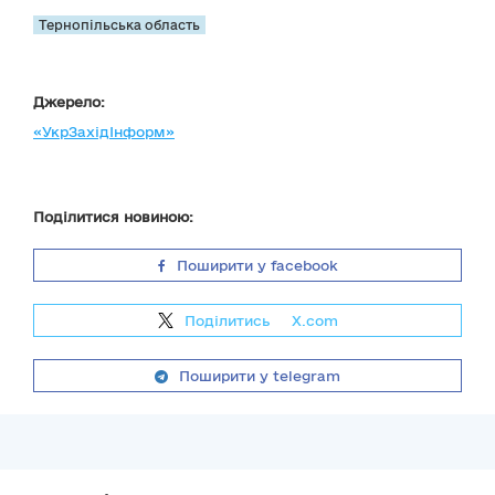
Тернопільська область
Джерело:
«УкрЗахідІнформ»
Поділитися новиною:
Поширити у facebook
Поділитись
на
X.com
Поширити у telegram