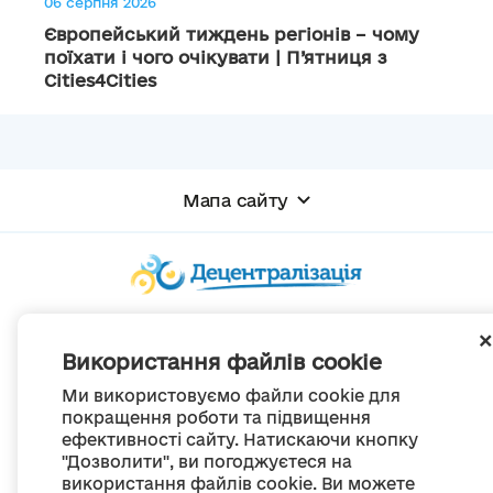
06 серпня 2026
Європейський тиждень регіонів – чому
поїхати і чого очікувати | П’ятниця з
Cities4Cities
Мапа сайту
© Портал «Децентралізація», 2022
Проект був створений 2014 року для комунікації реформи місцевого
Використання файлів cookie
самоврядування
та територіальної організації влади в Україні.
Ми використовуємо файли cookie для
Створення та наповнення -
ГО «Портал «Децентралізація»
покращення роботи та підвищення
Весь контент доступний за ліцензією
ефективності сайту. Натискаючи кнопку
Creative Commons Attribution 4.0 International license,
"Дозволити", ви погоджуєтеся на
якщо не зазначено інше
використання файлів cookie. Ви можете