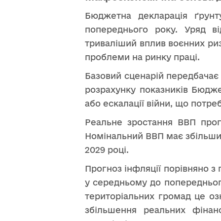
Бюджетна декларація ґрунт
попереднього року. Уряд ві
триваліший вплив воєнних риз
проблеми на ринку праці.
Базовий сценарій передбачає 
розрахунку показників Бюдже
або ескалації війни, що потр
Реальне зростання ВВП прогн
Номінальний ВВП має збільшитис
2029 році.
Прогноз інфляції порівняно з
у середньому до попереднього
територіальних громад це оз
збільшення реальних фінан