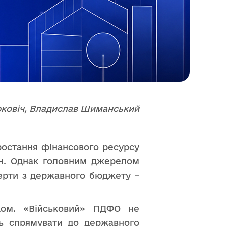
арковіч, Владислав Шиманський
ростання фінансового ресурсу
рн. Однак головним джерелом
ферти з державного бюджету –
ском. «Військовий» ПДФО не
ь спрямувати до державного