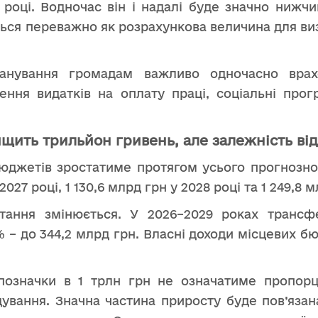
29 році. Водночас він і надалі буде значно ниж
ься переважно як розрахункова величина для ви
ланування громадам важливо одночасно врах
ння видатків на оплату праці, соціальні про
щить трильйон гривень, але залежність від
юджетів зростатиме протягом усього прогнозного
 2027 році, 1 130,6 млрд грн у 2028 році та 1 249,8 
стання змінюється. У 2026–2029 роках транс
 – до 344,2 млрд грн. Власні доходи місцевих б
означки в 1 трлн грн не означатиме пропорц
дування. Значна частина приросту буде пов’язан