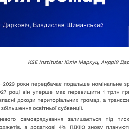
KSE Institute: Юлія Маркуц, Андрій Д
–2029 роки передбачає подальше номінальне з
027 році він уперше має перевищити 1 трлн г
 власні доходи територіальних громад, а транс
більшення освітньої субвенції.
цевого самоврядування залишається під ти
бюджетів, а додаткові 4% ПДФО знову плануют