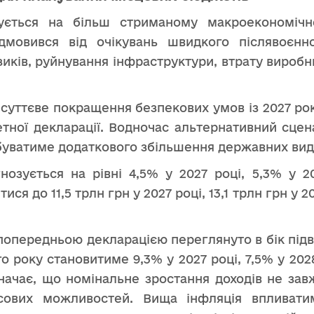
ується на більш стриманому макроекономічн
дмовився від очікувань швидкого післявоєнн
иків, руйнування інфраструктури, втрату виробн
суттєве покращення безпекових умов із 2027 ро
тної декларації. Водночас альтернативний сцен
ебуватиме додаткового збільшення державних вида
озується на рівні 4,5% у 2027 році, 5,3% у 20
я до 11,5 трлн грн у 2027 році, 13,1 трлн грн у 2
 попередньою декларацією переглянуто в бік під
 року становитиме 9,3% у 2027 році, 7,5% у 2028 
начає, що номінальне зростання доходів не за
сових можливостей. Вища інфляція впливатиме