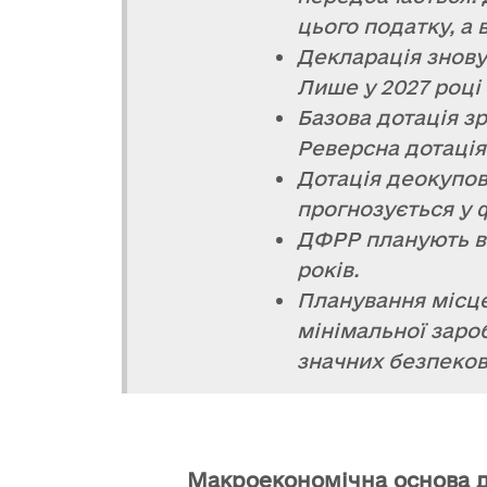
цього податку, а 
Декларація знов
Лише у 2027 році
Базова дотація зр
Реверсна дотація 
Дотація деокупо
прогнозується у 
ДФРР планують ві
років.
Планування місце
мінімальної заро
значних безпеков
Макроекономічна основа д