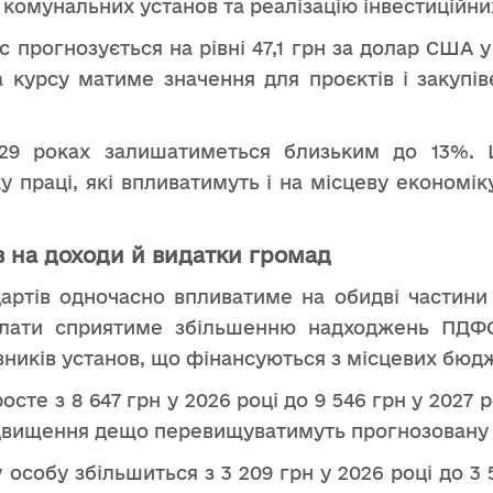
 комунальних установ та реалізацію інвестиційни
прогнозується на рівні 47,1 грн за долар США у 2
на курсу матиме значення для проєктів і закупів
2029 роках залишатиметься близьким до 13%. 
 праці, які впливатимуть і на місцеву економік
в на доходи й видатки громад
артів одночасно впливатиме на обидві частини
 плати сприятиме збільшенню надходжень ПДФ
вників установ, що фінансуються з місцевих бюдж
сте з 8 647 грн у 2026 році до 9 546 грн у 2027 роц
ї підвищення дещо перевищуватимуть прогнозовану
собу збільшиться з 3 209 грн у 2026 році до 3 55