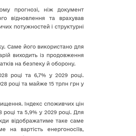
ому прогнозі, ніж документ
ого відновлення та врахував
ичих потужностей і структурні
ку. Саме його використано для
арій виходить із продовження
тків на безпеку й оборону.
28 році та 6,7% у 2029 році.
028 році та майже 15 трлн грн у
вищення. Індекс споживчих цін
році та 5,9% у 2029 році. Для
вжди відображатиме таке саме
 на вартість енергоносіїв,