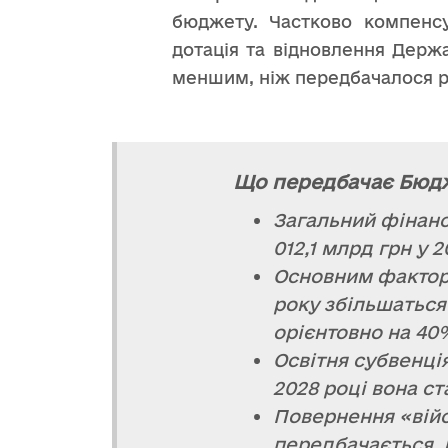
бюджету. Частково компенсу
дотація та відновлення Держ
меншим, ніж передбачалося 
Що передбачає Бюдж
Загальний фінансо
012,1 млрд грн у 2
Основним факторо
року збільшаться
орієнтовно на 40
Освітня субвенція 
2028 році вона ст
Повернення «війс
передбачається.