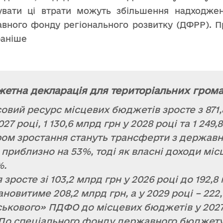
вати ці втрати можуть збільшення надходжен
авного фонду регіонального розвитку (ДФРР). 
раніше
етна декларація для територіальних гром
вий ресурс місцевих бюджетів зросте з 871,8
027 році, 1 130,6 млрд грн у 2028 році та 1 249,
м зростання стануть трансферти з державно
 приблизно на 53%, тоді як власні доходи мі
%.
зросте зі 103,2 млрд грн у 2026 році до 192,8 
ановитиме 208,2 млрд грн, а у 2029 році – 222
ькового» ПДФО до місцевих бюджетів у 2027
 До спеціального фонду державного бюджет