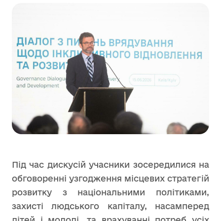
Під час дискусій учасники зосередилися на
обговоренні узгодження місцевих стратегій
розвитку з національними політиками,
захисті людського капіталу, насамперед
дітей і молоді, та врахуванні потреб усіх