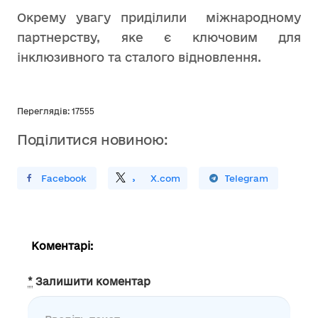
Окрему увагу приділили міжнародному
партнерству, яке є ключовим для
інклюзивного та сталого відновлення.
Переглядів: 17555
Поділитися новиною:
ирити У Facebook
Поділитись
На
X.com
Поширити У Telegram
Коментарі:
*
Залишити коментар