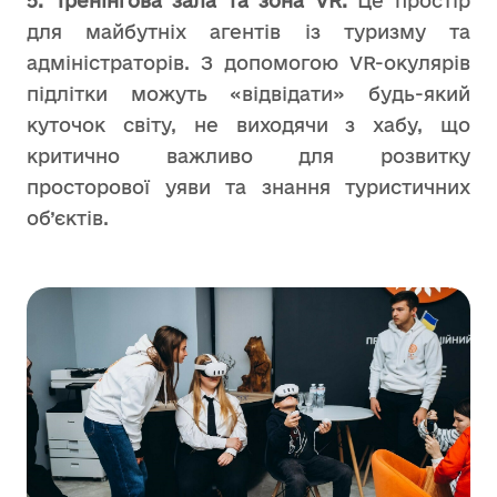
5. Тренінгова зала та зона VR.
Це простір
для майбутніх агентів із туризму та
адміністраторів. З допомогою VR-окулярів
підлітки можуть «відвідати» будь-який
куточок світу, не виходячи з хабу, що
критично важливо для розвитку
просторової уяви та знання туристичних
об’єктів.