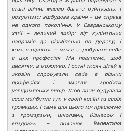
практиці. Сьогодні Україна перебуває в
стані війни, маємо багато руйнувань, і
розуміємо: відбудова країни – це справа
не одного покоління. У Савранському
хабі – великий вибір: від кулінарних
напрямів до різьблення по дереву, і
кожен підліток – може спробувати себе
в цих професіях. Ми прагнемо, щоб
десятки, а можливо, і сотні тисяч дітей в
Україні спробували себе в різних
професіях і змогли зробити
усвідомлений вибір. Щоб вони будували
своє майбутнє тут, у своїй країні та своїх
громадах. І саме для цього ми працюємо
з громадами, школами, бізнесом і
владою», – пояснює
Валентина