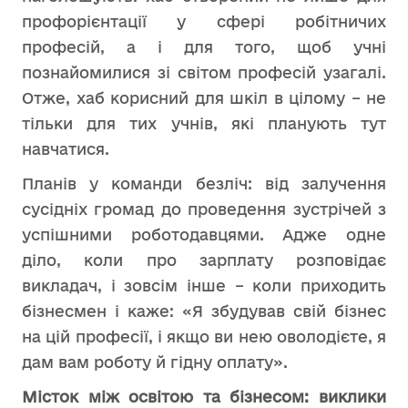
профорієнтації у сфері робітничих
професій, а і для того, щоб учні
познайомилися зі світом професій узагалі.
Отже, хаб корисний для шкіл в цілому – не
тільки для тих учнів, які планують тут
навчатися.
Планів у команди безліч: від залучення
сусідніх громад до проведення зустрічей з
успішними роботодавцями. Адже одне
діло, коли про зарплату розповідає
викладач, і зовсім інше – коли приходить
бізнесмен і каже: «Я збудував свій бізнес
на цій професії, і якщо ви нею оволодієте, я
дам вам роботу й гідну оплату».
Місток між освітою та бізнесом: виклики