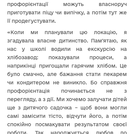
профорієнтації можуть власноруч
приготувати піцу чи випічку, а потім тут же
її продегустувати.
«Коли
ми планували цю локацію, я
згадувала власне дитинство. Пам’ятаю, як
нас у школі водили на екскурсію на
хлібозавод: показували процеси, а
наприкінці пригощали гарячим хлібом. Це
було смачно, але бажання стати пекарем
чи кондитером не виникло. Бо справжня
профорієнтація починається не з
перегляду, а з дії. Ми хочемо залучати дітей
ще з дитячого садочка – щоб вони могли
самі замісити тісто, відчути його, а потім
спокійно посмакувати результатом своєї
роботи. Так народжується любов до