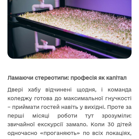
Ламаючи стереотипи: професі
я як капітал
Двері хабу відчинені щодня, і команда
коледжу готова до максимальної гнучкості
– приймати гостей навіть у вихідні. Проте за
перші місяці роботи тут зрозуміли:
звичайної екскурсії замало. Коли 30 дітей
одночасно «проганяють» по всіх локаціях,