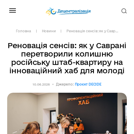
Головна
Новини
Реновація сенсів: як у Савр...
Реновація сенсів: як у Саврані
перетворили колишню
російську штаб-квартиру на
інноваційний хаб для молоді
Джерело:
Проєкт DECIDE
10.06.2026