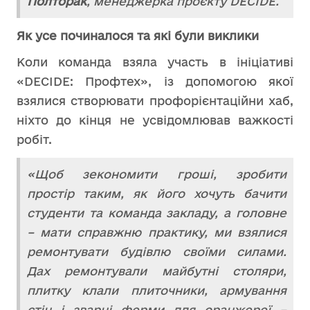
Полторак
, менеджерка проєкту DECIDE.
Як усе починалося
та які були виклики
Коли команда взяла участь в ініціативі
«DECIDE: Профтех», із допомогою якої
взялися створювати профорієнтаційни хаб,
ніхто до кінця не усвідомлював важкості
робіт.
«Щоб зекономити гроші, зробити
простір таким, як його хочуть бачити
студенти та команда закладу, а головне
– мати справжню практику, ми взялися
ремонтувати будівлю своїми силами.
Дах ремонтували майбутні столяри,
плитку клали плиточники, армування
стін і зварні ферми для оранжереї –