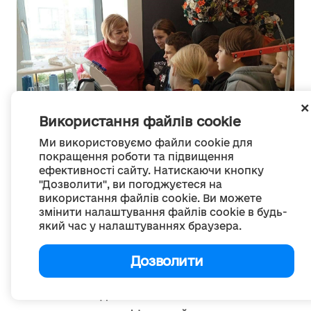
Використання файлів cookie
Ми використовуємо файли cookie для
покращення роботи та підвищення
ефективності сайту. Натискаючи кнопку
"Дозволити", ви погоджуєтеся на
використання файлів cookie. Ви можете
змінити налаштування файлів cookie в будь-
Один із найяскравіших прикладів того, як
який час у налаштуваннях браузера.
хаб завойовує прихильність молоді, став
кейс із брендованими рюкзаками. На очах у
Дозволити
школярів майстри задають програму, і
всього за дев’ять хвилин вишивальна