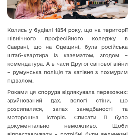
Колись у будівлі 1854 року, що на території
Північного професійного коледжу в
Саврані, що на Одещині, була російська
штаб-квартира із казематом, згодом –
комендатура. А в часи Другої світової війни
– румунська поліція та катівня з похмурим
підвалом.
Роками ця споруда відлякувала перехожих:
зруйнований дах, вологі стіни, що
розсипалися, запах занедбаності та
моторошна історія. Списати її було
документально неможливо. Щоби
відреставрувати – потрібні були величезні