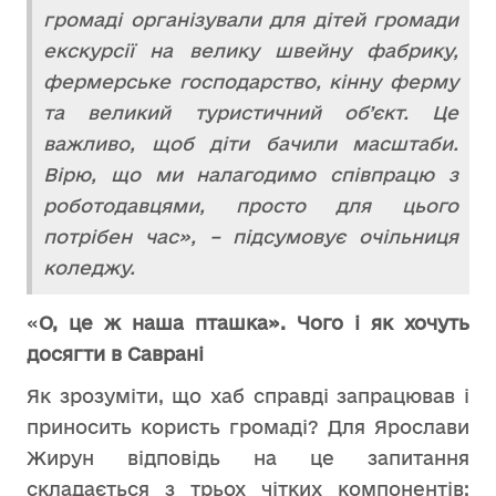
громаді організували для дітей громади
екскурсії на велику швейну фабрику,
фермерське господарство, кінну ферму
та великий туристичний об’єкт. Це
важливо, щоб діти бачили масштаби.
Вірю, що ми налагодимо співпрацю з
роботодавцями, просто для цього
потрібен час», – підсумовує очільниця
коледжу.
«
О, це ж наша пташка». Чого
і як хочуть
досягти в Саврані
Як зрозуміти, що хаб справді запрацював і
приносить користь громаді? Для Ярослави
Жирун відповідь на це запитання
складається з трьох чітких компонентів: