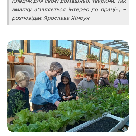
пледик для своєї домашньої тварини. Так
змалку з’являється інтерес до праці», –
розповідає Ярослава Жирун.