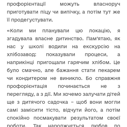
профорієнтації можуть власноруч
приготувати піцу чи випічку, а потім тут же
її продегустувати.
«Коли
ми планували цю локацію, я
згадувала власне дитинство. Пам’ятаю, як
нас у школі водили на екскурсію на
хлібозавод: показували процеси, а
наприкінці пригощали гарячим хлібом. Це
було смачно, але бажання стати пекарем
чи кондитером не виникло. Бо справжня
профорієнтація починається не з
перегляду, а з дії. Ми хочемо залучати дітей
ще з дитячого садочка – щоб вони могли
самі замісити тісто, відчути його, а потім
спокійно посмакувати результатом своєї
роботи. Так народжується любов до