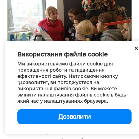
Використання файлів cookie
Ми використовуємо файли cookie для
покращення роботи та підвищення
ефективності сайту. Натискаючи кнопку
"Дозволити", ви погоджуєтеся на
використання файлів cookie. Ви можете
змінити налаштування файлів cookie в будь-
Один із найяскравіших прикладів того, як
який час у налаштуваннях браузера.
хаб завойовує прихильність молоді, став
кейс із брендованими рюкзаками. На очах у
Дозволити
школярів майстри задають програму, і
всього за дев’ять хвилин вишивальна