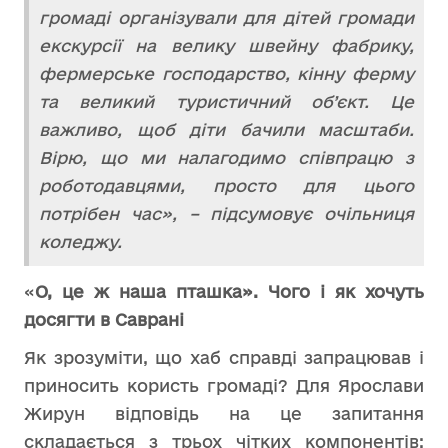
громаді організували для дітей громади
екскурсії на велику швейну фабрику,
фермерське господарство, кінну ферму
та великий туристичний об’єкт. Це
важливо, щоб діти бачили масштаби.
Вірю, що ми налагодимо співпрацю з
роботодавцями, просто для цього
потрібен час», – підсумовує очільниця
коледжу.
«
О, це ж наша пташка». Чого
і як хочуть
досягти в Саврані
Як зрозуміти, що хаб справді запрацював і
приносить користь громаді? Для Ярослави
Жирун відповідь на це запитання
складається з трьох чітких компонентів: