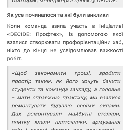
Полторак
, менеджерка проєкту DECIDE.
Як усе починалося
та які були виклики
Коли команда взяла участь в ініціативі
«DECIDE: Профтех», із допомогою якої
взялися створювати профорієнтаційни хаб,
ніхто до кінця не усвідомлював важкості
робіт.
«Щоб зекономити гроші, зробити
простір таким, як його хочуть бачити
студенти та команда закладу, а головне
– мати справжню практику, ми взялися
ремонтувати будівлю своїми силами.
Дах ремонтували майбутні столяри,
плитку клали плиточники, армування
стін і зварні ферми для оранжереї –