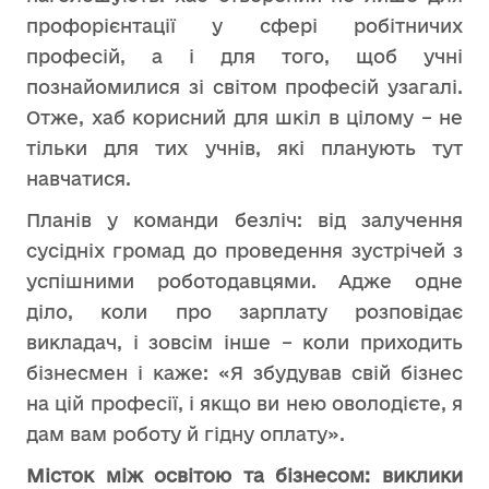
профорієнтації у сфері робітничих
професій, а і для того, щоб учні
познайомилися зі світом професій узагалі.
Отже, хаб корисний для шкіл в цілому – не
тільки для тих учнів, які планують тут
навчатися.
Планів у команди безліч: від залучення
сусідніх громад до проведення зустрічей з
успішними роботодавцями. Адже одне
діло, коли про зарплату розповідає
викладач, і зовсім інше – коли приходить
бізнесмен і каже: «Я збудував свій бізнес
на цій професії, і якщо ви нею оволодієте, я
дам вам роботу й гідну оплату».
Місток між освітою та бізнесом: виклики