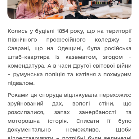
Колись у будівлі 1854 року, що на території
Північного професійного коледжу в
Саврані, що на Одещині, була російська
штаб-квартира із казематом, згодом –
комендатура. А в часи Другої світової війни
– румунська поліція та катівня з похмурим
підвалом.
Роками ця споруда відлякувала перехожих:
зруйнований дах, вологі стіни, що
розсипалися, запах занедбаності та
моторошна історія. Списати її було
документально неможливо. Щоби
відреставрувати – потрібні були величезні