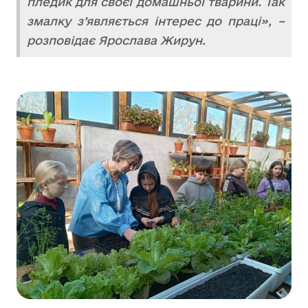
пледик для своєї домашньої тварини. Так
змалку з’являється інтерес до праці», –
розповідає Ярослава Жирун.