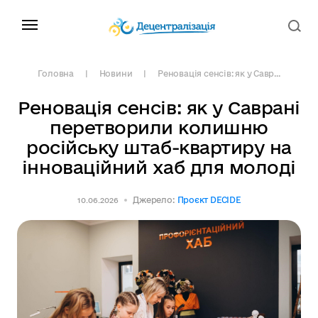
Головна
Новини
Реновація сенсів: як у Савр...
Реновація сенсів: як у Саврані
перетворили колишню
російську штаб-квартиру на
інноваційний хаб для молоді
Джерело:
Проєкт DECIDE
10.06.2026