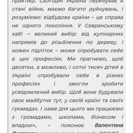
практиці. Сьогодні Україна перебуває в
стані війни, маємо багато руйнувань, і
розуміємо: відбудова країни – це справа
не одного покоління. У Савранському
хабі – великий вибір: від кулінарних
напрямів до різьблення по дереву, і
кожен підліток – може спробувати себе
в цих професіях. Ми прагнемо, щоб
десятки, а можливо, і сотні тисяч дітей в
Україні спробували себе в різних
професіях і змогли зробити
усвідомлений вибір. Щоб вони будували
своє майбутнє тут, у своїй країні та своїх
громадах. І саме для цього ми працюємо
з громадами, школами, бізнесом і
владою», – пояснює
Валентина