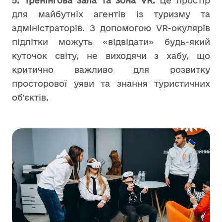
5. Тренінгова зала та зона VR.
Це простір
для майбутніх агентів із туризму та
адміністраторів. З допомогою VR-окулярів
підлітки можуть «відвідати» будь-який
куточок світу, не виходячи з хабу, що
критично важливо для розвитку
просторової уяви та знання туристичних
об’єктів.