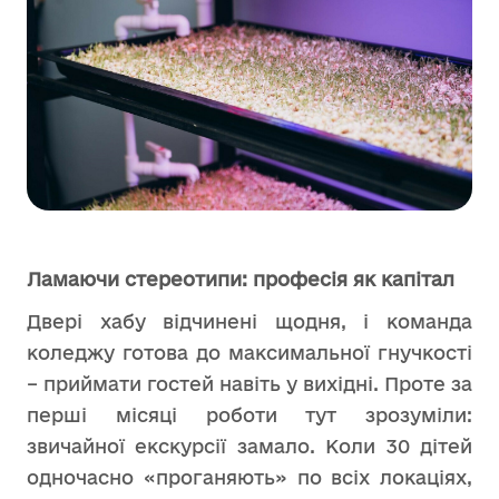
Ламаючи стереотипи: професі
я як капітал
Двері хабу відчинені щодня, і команда
коледжу готова до максимальної гнучкості
– приймати гостей навіть у вихідні. Проте за
перші місяці роботи тут зрозуміли:
звичайної екскурсії замало. Коли 30 дітей
одночасно «проганяють» по всіх локаціях,