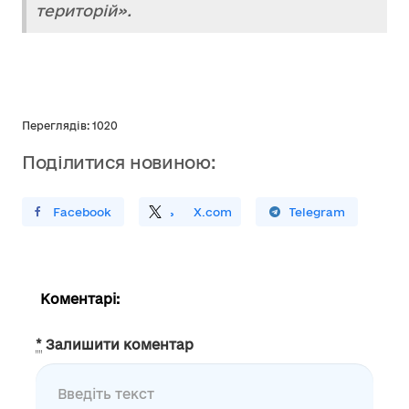
територій».
Переглядів: 1020
Поділитися новиною:
ирити У Facebook
Поділитись
На
X.com
Поширити У Telegram
Коментарі:
*
Залишити коментар