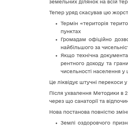
земельних ділянок на всій те
Тепер уряд скасував цю жорст
Термін «територія терит
пунктах
Громадам офіційно дозв
найбільшого за чисельніс
Якщо технічна документа
рентного доходу та грани
чисельності населення у
Це ліквідує штучні перекоси у
Після ухвалення Методики в 2
через що санаторії та відпочи
Нова постанова повністю змін
Землі оздоровчого призн