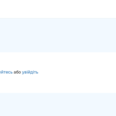
уйтесь
або
увійдіть