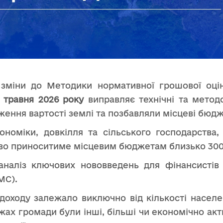
 зміни до Методики нормативної грошової оці
 травня 2026 року
виправляє технічні та методо
ення вартості землі та позбавляли місцеві бюдж
ономіки, довкілля та сільського господарства
ово приноситиме місцевим бюджетам близько 300
наліз ключових нововведень для фінансистів 
МС).
доходу залежало виключно від кількості населе
жах громади були інші, більші чи економічно акти