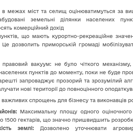
і в межах міст та селищ оцінюватимуться за 
будовані земельні ділянки населених пунк
сять комерційний дохід
унктів, що мають курортно-рекреаційне значе
3). Це дозволить приморській громаді мобілізува
в правовий вакуум: не було чіткого механізму
аселених пунктів до моменту, поки не буде пров
нарешті запроваджує прозорий та зрозумілий алг
лучати нові території до повноцінного оподаткув
 важливих спрощень для бізнесу та виконавців ро
йонів:
Максимальну площу одного оціночного
до 1500 гектарів, що значно пришвидшить розробк
ість землі:
Дозволено уточнювати агровир