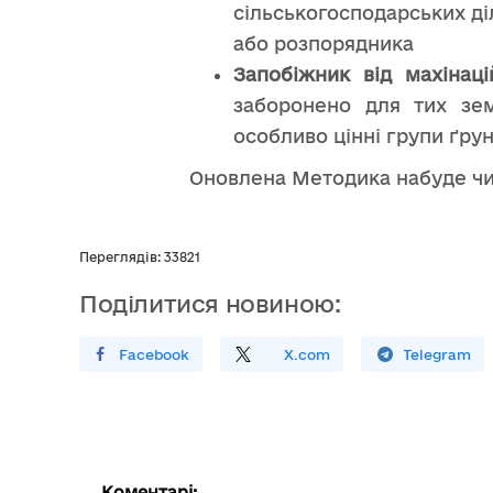
сільськогосподарських ді
або розпорядника
Запобіжник від махінаці
заборонено для тих зем
особливо цінні групи ґрун
Оновлена Методика набуде чинн
Переглядів: 33821
Поділитися новиною:
Поширити У Facebook
Поділитись
На
X.com
Поширити У Telegram
Коментарі: