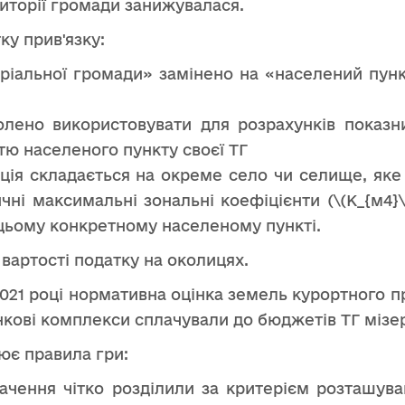
риторії громади занижувалася.
ку прив'язку:
оріальної громади» замінено на «населений пун
олено використовувати для розрахунків показн
тю населеного пункту своєї ТГ
ція складається на окреме село чи селище, яке
чні максимальні зональні коефіцієнти (\(К_{м4}
 цьому конкретному населеному пункті.
 вартості податку на околицях.
021 році нормативна оцінка земель курортного п
нкові комплекси сплачували до бюджетів ТГ мізер
ює правила гри:
ачення чітко розділили за критерієм розташу