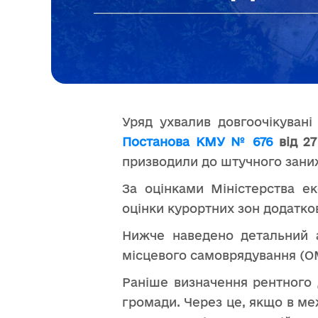
Уряд ухвалив довгоочікувані
Постанова КМУ № 676
від 27
призводили до штучного заниж
За оцінками Міністерства ек
оцінки курортних зон додатк
Нижче наведено детальний а
місцевого самоврядування (О
Раніше визначення рентного 
громади. Через це, якщо в ме