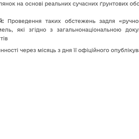
лянок на основі реальних сучасних ґрунтових о
й:
Проведення таких обстежень задля «ручно
ель, які згідно з загальнонаціональною док
тів
ості через місяць з дня її офіційного опублікув