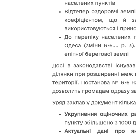
населених пунктів
Відтепер оздоровчі земл
коефіцієнтом, що й за
використовуються і прино
До переліку населених п
Одеса (зміни 676.... p. 
елітної берегової землі
Досі в законодавстві існува
ділянки при розширенні меж н
території. Постанова № 676 
дозволить громадам одразу за
Уряд заклав у документ кілька
Укрупнення оціночних ра
пункту збільшено з 1000 
Актуальні дані про як