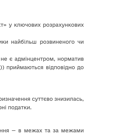
кт» у ключових розрахункових
ики найбільш розвиненого чи
 не є адмінцентром, норматив
\)) приймаються відповідно до
ризначення суттєво знизилась,
ні податки.
вання — в межах та за межами