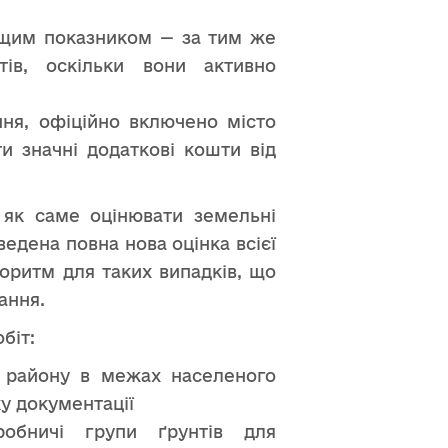
вищим показником — за тим же
тів, оскільки вони активно
ння, офіційно включено місто
ти значні додаткові кошти від
, як саме оцінювати земельні
едена повна нова оцінка всієї
оритм для таких випадків, що
ання.
біт:
 району в межах населеного
у документації
обничі групи ґрунтів для