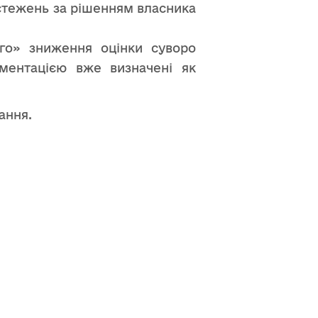
бстежень за рішенням власника
го» зниження оцінки суворо
ументацією вже визначені як
ання.