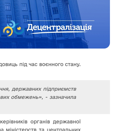
овиць під час воєнного стану.
ання, державних підприємств
вих обмежень», - зазначила
ерівників органів державної
ва міністерств та центральних