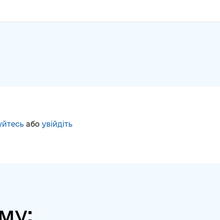
уйтесь
або
увійдіть
му: