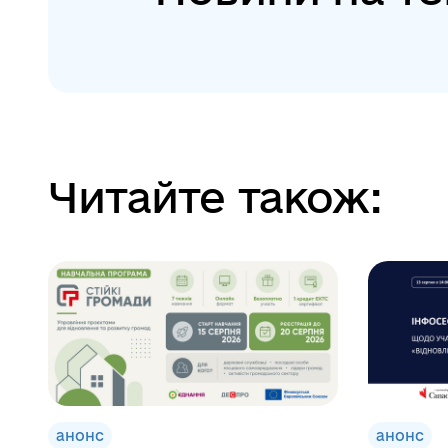
Читайте також:
анонс
анонс