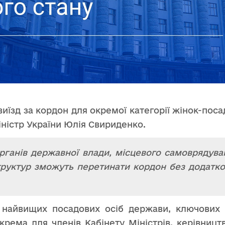
иїзд за кордон для окремої категорії жінок-посад
ністр України Юлія Свириденко.
органів державної влади, місцевого самоврядув
труктур зможуть перетинати кордон без додатко
 найвищих посадових осіб держави, ключових к
зокрема для членів Кабінету Міністрів, керівницт