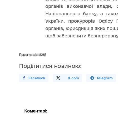
органів виконавчої влади,
Національного банку, а тако
України, прокурорів Офісу 
органів, юрисдикція яких пош
щоб забезпечити безперервну
Переглядів: 8263
Поділитися новиною:
Поширити У Facebook
Поділитись
На
X.com
Поширити У Telegram
Коментарі: