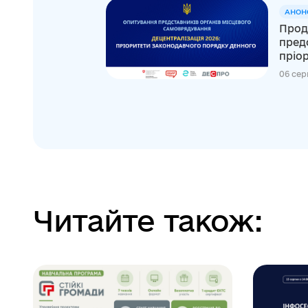
АНОН
Прод
пред
пріор
06 сер
Читайте також: