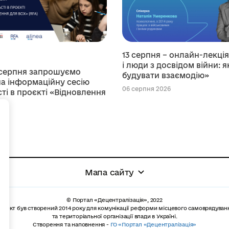
13 серпня – онлайн-лекці
і люди з досвідом війни: я
 серпня запрошуємо
будувати взаємодію»
а інформаційну сесію
06 серпня 2026
ті в проєкті «Відновлення
+
026
Мапа сайту
© Портал «Децентралізація», 2022
роект був створений 2014 року для комунікації реформи місцевого самоврядуван
та територіальної організації влади в Україні.
Створення та наповнення -
ГО «Портал «Децентралізація»