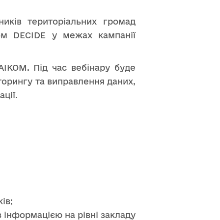
ників територіальних громад
том DECIDE у межах кампанії
ІКОМ. Під час вебінару буде
торингу та виправлення даних,
ції.
ів;
 інформацією на рівні закладу