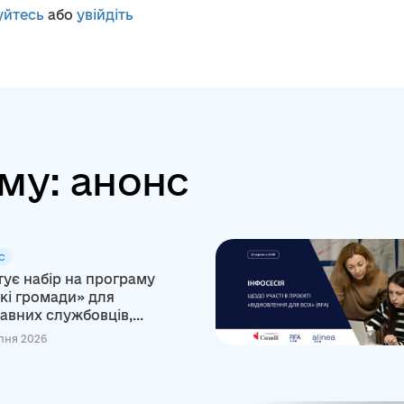
уйтесь
або
увійдіть
му: анонс
С
тує набір на програму
кі громади» для
вних службовців,...
пня 2026