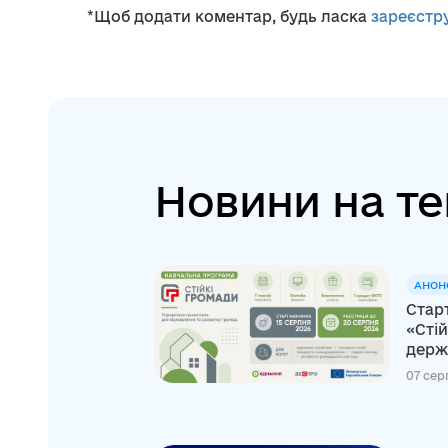
*Щоб додати коментар, будь ласка
зареєстр
Новини на те
АНОН
Стар
«Стій
держа
07 сер