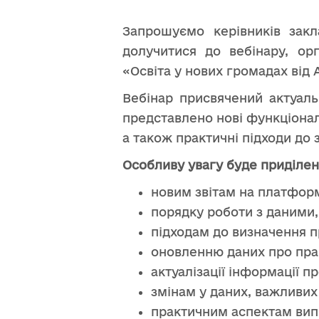
Запрошуємо керівників закл
долучитися до вебінару, ор
«Освіта у нових громадах від А
Вебінар присвячений актуал
представлено нові функціонал
а також практичні підходи до 
Особливу увагу буде приділен
новим звітам на платформ
порядку роботи з даними
підходам до визначення п
оновленню даних про прац
актуалізації інформації п
змінам у даних, важливих
практичним аспектам випр