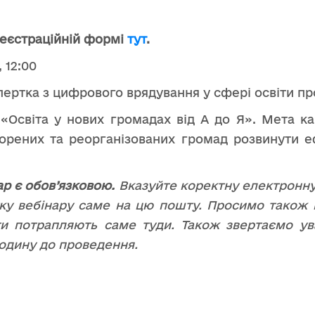
реєстраційній формі
тут
.
, 12:00
пертка з цифрового врядування у сфері освіти пр
 «Освіта у нових громадах від А до Я». Мета ка
орених та реорганізованих громад розвинути 
ар є обов’язковою.
Вказуйте коректну електронну
тку вебінару саме на цю пошту. Просимо також 
и потрапляють саме туди. Також звертаємо ува
годину до проведення.