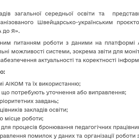
адів загальної середньої освіти та представ
ганізованого Швейцарсько-українським проєк
 до Я».
ьним питанням роботи з даними на платформі А
ьні можливості системи, зокрема звіти для моні
забезпечення актуальності та коректності інформа
о:
і АІКОМ та їх використанню;
, що потребують уточнення або виправлення;
ріоритетних завдань;
івників закладів освіти;
ро місце роботи;
 для процесів бронювання педагогічних працівник
авлення помилок у даних та організації роботи з