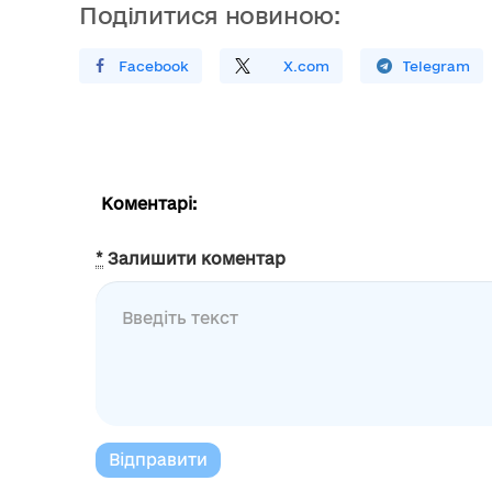
Поділитися новиною:
Поширити У Facebook
Поділитись
На
X.com
Поширити У Telegram
Коментарі:
*
Залишити коментар
Відправити