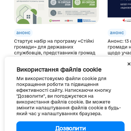
анонс
анонс
Стартує набір на програму «Стійкі
Анонс: 13
громади» для державних
громади н
службовців, представників громад
щодо учас
і...
для...
07 серпня 2026
07 серпня 2
Використання файлів cookie
Ми використовуємо файли cookie для
покращення роботи та підвищення
ефективності сайту. Натискаючи кнопку
"Дозволити", ви погоджуєтеся на
використання файлів cookie. Ви можете
змінити налаштування файлів cookie в будь-
який час у налаштуваннях браузера.
П
Дозволити