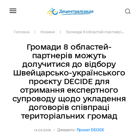
Головна
Новини
Громади 8 областей-партнері...
Громади 8 областей-
партнерів можуть
долучитися до відбору
Швейцарсько-українського
проєкту DECIDE для
отримання експертного
супроводу щодо укладення
договорів співпраці
територіальних громад
Джерело:
Проєкт DECIDE
14.04.2026