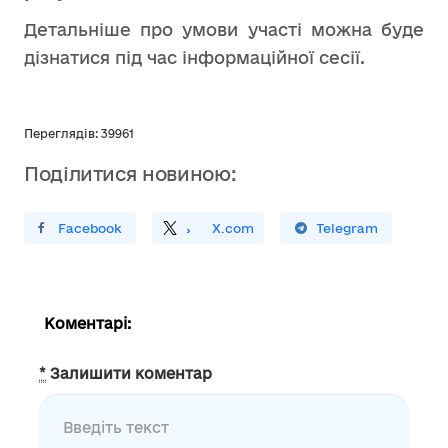
Детальніше про умови участі можна буде
дізнатися під час інформаційної сесії.
Переглядів: 39961
Поділитися новиною:
ирити У Facebook
Поділитись
На
X.com
Поширити У Telegram
Коментарі:
*
Залишити коментар