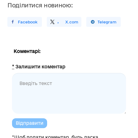
Поділитися новиною:
ирити У Facebook
Поділитись
На
X.com
Поширити У Telegram
Коментарі:
*
Залишити коментар
Відправити
*Щоб додати коментар, будь ласка