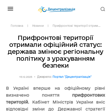
Головна
Новини
Прифронтові території отрим...
Прифронтові території
отримали офіційний статус:
держава змінює регіональну
політику з урахуванням
безпеки
Джерело:
Портал "Децентралізація"
15.12.2025
В Україні вперше на офіційному рівні
визначено поняття
прифронтових
територій
. Кабінет Міністрів України вніс
відповідні зміни до Державної стратегії