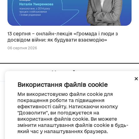
13 серпня – онлайн-лекція «Громада і люди з
досвідом війни: як будувати взаємодію»
06 серпня 2026
Мапа сайту
Використання файлів cookie
Ми використовуємо файли cookie для
покращення роботи та підвищення
ефективності сайту. Натискаючи кнопку
© Портал «Децентралізація», 2022
"Дозволити", ви погоджуєтеся на
Проект був створений 2014 року для комунікації реформи місцевого
використання файлів cookie. Ви можете
самоврядування
змінити налаштування файлів cookie в будь-
та територіальної організації влади в Україні.
Створення та наповнення -
ГО «Портал «Децентралізація»
який час у налаштуваннях браузера.
Весь контент доступний за ліцензією