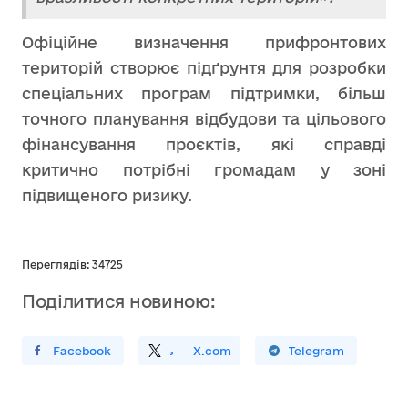
Офіційне визначення прифронтових
територій створює підґрунтя для розробки
спеціальних програм підтримки, більш
точного планування відбудови та цільового
фінансування проєктів, які справді
критично потрібні громадам у зоні
підвищеного ризику.
Переглядів: 34725
Поділитися новиною:
ирити У Facebook
Поділитись
На
X.com
Поширити У Telegram